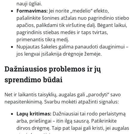
nauji ūgliai.
Formavimas:
Jei norite „medelio“ efekto,
pašalinkite šonines atžalas nuo pagrindinio stiebo
apačios, palikdami tik viršutinę dalį. Bėgant laikui,
pagrindinis stiebas medės ir taps tvirtas,
primenantis tikrą medį.
Nupjautas šakeles galima panaudoti dauginimui –
jos lengvai įsišaknija drėgnoje žemėje.
Dažniausios problemos ir jų
sprendimo būdai
Net ir laikantis taisyklių, augalas gali „parodyti“ savo
nepasitenkinimą. Svarbu mokėti atpažinti signalus:
Lapų kritimas:
Dažniausiai tai rodo perlaistymą
arba, priešingai – itin ilgą sausrą. Patikrinkite
dirvos drėgmę. Taip pat lapai gali kristi, jei augalas