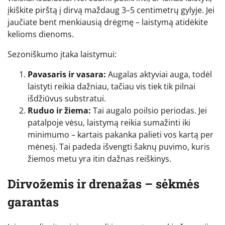
įkiškite pirštą į dirvą maždaug 3–5 centimetrų gylyje. Jei
jaučiate bent menkiausią drėgmę – laistymą atidėkite
kelioms dienoms.
Sezoniškumo įtaka laistymui:
Pavasaris ir vasara:
Augalas aktyviai auga, todėl
laistyti reikia dažniau, tačiau vis tiek tik pilnai
išdžiūvus substratui.
Ruduo ir žiema:
Tai augalo poilsio periodas. Jei
patalpoje vėsu, laistymą reikia sumažinti iki
minimumo – kartais pakanka palieti vos kartą per
mėnesį. Tai padeda išvengti šaknų puvimo, kuris
žiemos metu yra itin dažnas reiškinys.
Dirvožemis ir drenažas – sėkmės
garantas