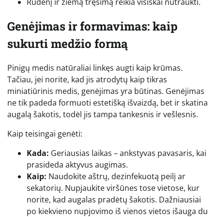
Rudenį ir žiemą tręšimą reikia visiškai nutraukti.
Genėjimas ir formavimas: kaip
sukurti medžio formą
Pinigų medis natūraliai linkęs augti kaip krūmas.
Tačiau, jei norite, kad jis atrodytų kaip tikras
miniatiūrinis medis, genėjimas yra būtinas. Genėjimas
ne tik padeda formuoti estetišką išvaizdą, bet ir skatina
augalą šakotis, todėl jis tampa tankesnis ir vešlesnis.
Kaip teisingai genėti:
Kada:
Geriausias laikas – ankstyvas pavasaris, kai
prasideda aktyvus augimas.
Kaip:
Naudokite aštrų, dezinfekuotą peilį ar
sekatorių. Nupjaukite viršūnes tose vietose, kur
norite, kad augalas pradėtų šakotis. Dažniausiai
po kiekvieno nupjovimo iš vienos vietos išauga du