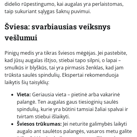
didelio rūpestingumo, kai augalas yra perlaistomas,
taip sukuriant sąlygas šaknų puvimui.
Šviesa: svarbiausias veiksnys
vešlumui
Pinigų medis yra tikras šviesos mėgėjas. Jei pastebite,
kad jūsų augalas ištįso, stiebai tapo silpni, o lapai –
smulkūs ir blyškūs, tai yra pirmasis ženklas, kad jam
trūksta saulės spindulių. Ekspertai rekomenduoja
laikytis šių taisyklių:
Vieta:
Geriausia vieta – pietinė arba vakarinė
palangė. Ten augalas gaus tiesioginių saulės
spindulių, kurie yra būtini tamsiai žaliai spalvai ir
tvirtam stiebui išlaikyti.
Šviesos trūkumas:
Jei neturite galimybės laikyti
augalo ant saulėtos palangės, vasaros metu galite