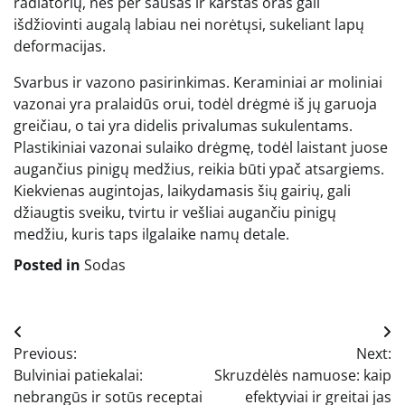
radiatorių, nes per sausas ir karštas oras gali
išdžiovinti augalą labiau nei norėtųsi, sukeliant lapų
deformacijas.
Svarbus ir vazono pasirinkimas. Keraminiai ar moliniai
vazonai yra pralaidūs orui, todėl drėgmė iš jų garuoja
greičiau, o tai yra didelis privalumas sukulentams.
Plastikiniai vazonai sulaiko drėgmę, todėl laistant juose
augančius pinigų medžius, reikia būti ypač atsargiems.
Kiekvienas augintojas, laikydamasis šių gairių, gali
džiaugtis sveiku, tvirtu ir vešliai augančiu pinigų
medžiu, kuris taps ilgalaike namų detale.
Posted in
Sodas
Navigacija
Previous:
Next:
tarp
Bulviniai patiekalai:
Skruzdėlės namuose: kaip
įrašų
nebrangūs ir sotūs receptai
efektyviai ir greitai jas