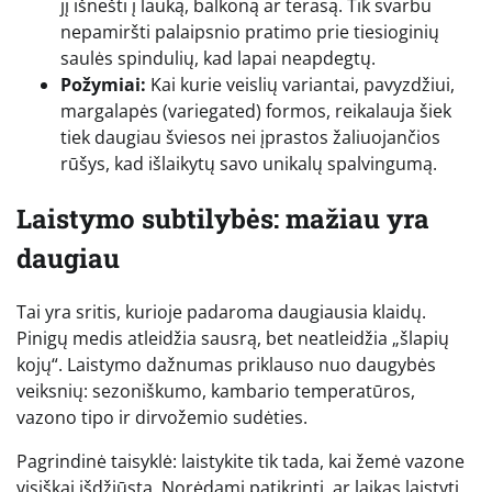
jį išnešti į lauką, balkoną ar terasą. Tik svarbu
nepamiršti palaipsnio pratimo prie tiesioginių
saulės spindulių, kad lapai neapdegtų.
Požymiai:
Kai kurie veislių variantai, pavyzdžiui,
margalapės (variegated) formos, reikalauja šiek
tiek daugiau šviesos nei įprastos žaliuojančios
rūšys, kad išlaikytų savo unikalų spalvingumą.
Laistymo subtilybės: mažiau yra
daugiau
Tai yra sritis, kurioje padaroma daugiausia klaidų.
Pinigų medis atleidžia sausrą, bet neatleidžia „šlapių
kojų“. Laistymo dažnumas priklauso nuo daugybės
veiksnių: sezoniškumo, kambario temperatūros,
vazono tipo ir dirvožemio sudėties.
Pagrindinė taisyklė: laistykite tik tada, kai žemė vazone
visiškai išdžiūsta. Norėdami patikrinti, ar laikas laistyti,