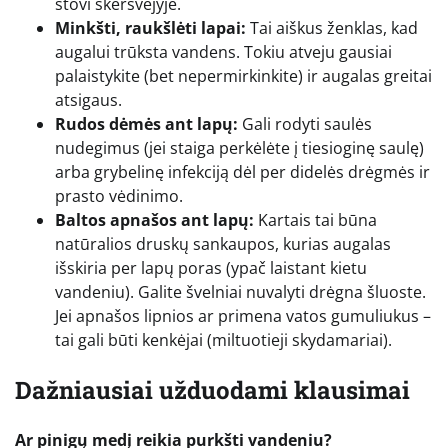
stovi skersvėjyje.
Minkšti, raukšlėti lapai:
Tai aiškus ženklas, kad
augalui trūksta vandens. Tokiu atveju gausiai
palaistykite (bet nepermirkinkite) ir augalas greitai
atsigaus.
Rudos dėmės ant lapų:
Gali rodyti saulės
nudegimus (jei staiga perkėlėte į tiesioginę saulę)
arba grybelinę infekciją dėl per didelės drėgmės ir
prasto vėdinimo.
Baltos apnašos ant lapų:
Kartais tai būna
natūralios druskų sankaupos, kurias augalas
išskiria per lapų poras (ypač laistant kietu
vandeniu). Galite švelniai nuvalyti drėgna šluoste.
Jei apnašos lipnios ar primena vatos gumuliukus –
tai gali būti kenkėjai (miltuotieji skydamariai).
Dažniausiai užduodami klausimai
Ar pinigų medį reikia purkšti vandeniu?