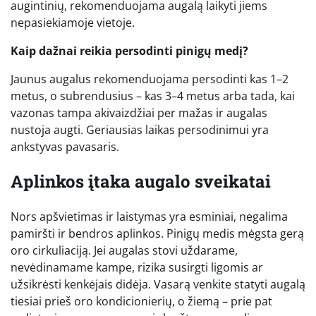
augintinių, rekomenduojama augalą laikyti jiems
nepasiekiamoje vietoje.
Kaip dažnai reikia persodinti pinigų medį?
Jaunus augalus rekomenduojama persodinti kas 1–2
metus, o subrendusius – kas 3–4 metus arba tada, kai
vazonas tampa akivaizdžiai per mažas ir augalas
nustoja augti. Geriausias laikas persodinimui yra
ankstyvas pavasaris.
Aplinkos įtaka augalo sveikatai
Nors apšvietimas ir laistymas yra esminiai, negalima
pamiršti ir bendros aplinkos. Pinigų medis mėgsta gerą
oro cirkuliaciją. Jei augalas stovi uždarame,
nevėdinamame kampe, rizika susirgti ligomis ar
užsikrėsti kenkėjais didėja. Vasarą venkite statyti augalą
tiesiai prieš oro kondicionierių, o žiemą – prie pat