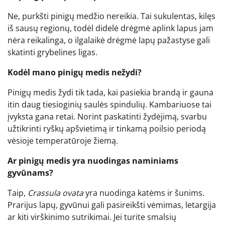
Ne, purkšti pinigų medžio nereikia. Tai sukulentas, kilęs
iš sausų regionų, todėl didelė drėgmė aplink lapus jam
nėra reikalinga, o ilgalaikė drėgmė lapų pažastyse gali
skatinti grybelines ligas.
Kodėl mano pinigų medis nežydi?
Pinigų medis žydi tik tada, kai pasiekia brandą ir gauna
itin daug tiesioginių saulės spindulių. Kambariuose tai
įvyksta gana retai. Norint paskatinti žydėjimą, svarbu
užtikrinti ryškų apšvietimą ir tinkamą poilsio periodą
vėsioje temperatūroje žiemą.
Ar pinigų medis yra nuodingas naminiams
gyvūnams?
Taip,
Crassula ovata
yra nuodinga katėms ir šunims.
Prarijus lapų, gyvūnui gali pasireikšti vėmimas, letargija
ar kiti virškinimo sutrikimai. Jei turite smalsių