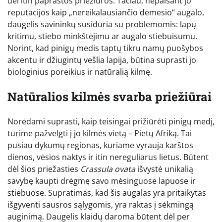
dėl itin paprastos priežiūros. Tačiau, nepaisant jo
reputacijos kaip „nereikalausiančio dėmesio“ augalo,
daugelis savininkų susiduria su problemomis: lapų
kritimu, stiebo minkštėjimu ar augalo stiebuisumu.
Norint, kad pinigų medis taptų tikru namų puošybos
akcentu ir džiugintų vešlia lapija, būtina suprasti jo
biologinius poreikius ir natūralią kilmę.
Natūralios kilmės svarba priežiūrai
Norėdami suprasti, kaip teisingai prižiūrėti pinigų medį,
turime pažvelgti į jo kilmės vietą – Pietų Afriką. Tai
pusiau dykumų regionas, kuriame vyrauja karštos
dienos, vėsios naktys ir itin nereguliarus lietus. Būtent
dėl šios priežasties
Crassula ovata
išvystė unikalią
savybę kaupti drėgmę savo mėsinguose lapuose ir
stiebuose. Supratimas, kad šis augalas yra pritaikytas
išgyventi sausros sąlygomis, yra raktas į sėkmingą
auginimą. Daugelis klaidų daroma būtent dėl per