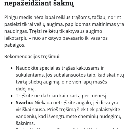
nepažeidžiant šaknų
Pinigų medis nėra labai reiklus trąšoms, tačiau, norint
pasiekti tikrai vešlų augimą, papildomas maitinimas yra
naudingas. Tręšti reikėtų tik aktyvaus augimo
laikotarpiu – nuo ankstyvo pavasario iki vasaros
pabaigos.
Rekomendacijos tręšimui:
Naudokite specialias trąšas kaktusams ir
sukulentams. Jos subalansuotos taip, kad skatintų
tvirtą stiebų augimą, o ne vien lapų masės
didėjimą.
Tręškite ne dažniau kaip kartą per mėnesį.
Svarbu:
Niekada netręškite augalo, jei dirva yra
visiškai sausa. Prieš tręšimą šiek tiek palaistykite
vandeniu, kad išvengtumėte cheminių nudegimų
šaknims.