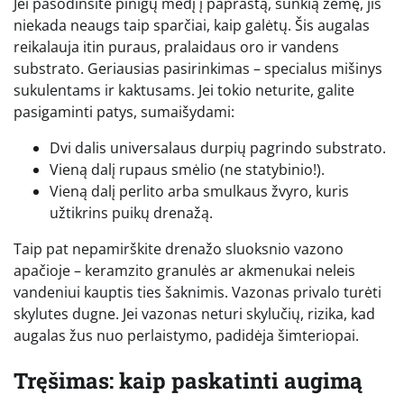
Jei pasodinsite pinigų medį į paprastą, sunkią žemę, jis
niekada neaugs taip sparčiai, kaip galėtų. Šis augalas
reikalauja itin puraus, pralaidaus oro ir vandens
substrato. Geriausias pasirinkimas – specialus mišinys
sukulentams ir kaktusams. Jei tokio neturite, galite
pasigaminti patys, sumaišydami:
Dvi dalis universalaus durpių pagrindo substrato.
Vieną dalį rupaus smėlio (ne statybinio!).
Vieną dalį perlito arba smulkaus žvyro, kuris
užtikrins puikų drenažą.
Taip pat nepamirškite drenažo sluoksnio vazono
apačioje – keramzito granulės ar akmenukai neleis
vandeniui kauptis ties šaknimis. Vazonas privalo turėti
skylutes dugne. Jei vazonas neturi skylučių, rizika, kad
augalas žus nuo perlaistymo, padidėja šimteriopai.
Tręšimas: kaip paskatinti augimą