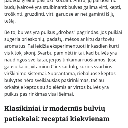
padeda greitai pasijusti sočiam. Antra, jų paruošimo
būdų įvairovė yra stulbinanti: bulves galima virti, kepti,
troškinti, gruzdinti, virti garuose ar net gaminti iš jų
tešlą.
Be to, bulvės yra puikus „drobės“ pagrindas. Jos puikiai
sugeria prieskonių, padažų, mėsos ar kitų daržovių
aromatus. Tai leidžia eksperimentuoti ir kasdien kurti
vis kitokį skonį. Svarbu paminėti ir tai, kad bulvės yra
naudingos sveikatai, jei jos tinkamai ruošiamos. Jose
gausu kalio, vitamino C ir skaidulų, kurios svarbios
virškinimo sistemai. Suprantama, riebaluose keptos
bulvytės nėra sveikiausias pasirinkimas, tačiau
orkaitėje keptos su žolelėmis ar virtos bulvės yra
puikus pasirinkimas visai šeimai.
Klasikiniai ir modernūs bulvių
patiekalai: receptai kiekvienam