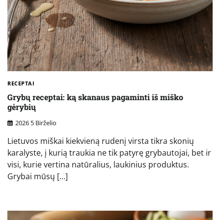
RECEPTAI
Grybų receptai: ką skanaus pagaminti iš miško
gėrybių
2026 5 Birželio
Lietuvos miškai kiekvieną rudenį virsta tikra skonių
karalyste, į kurią traukia ne tik patyrę grybautojai, bet ir
visi, kurie vertina natūralius, laukinius produktus.
Grybai mūsų […]