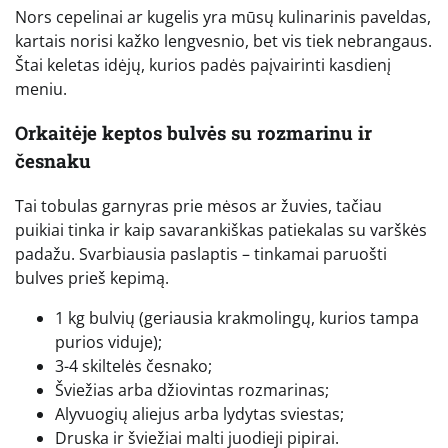
Nors cepelinai ar kugelis yra mūsų kulinarinis paveldas,
kartais norisi kažko lengvesnio, bet vis tiek nebrangaus.
Štai keletas idėjų, kurios padės paįvairinti kasdienį
meniu.
Orkaitėje keptos bulvės su rozmarinu ir
česnaku
Tai tobulas garnyras prie mėsos ar žuvies, tačiau
puikiai tinka ir kaip savarankiškas patiekalas su varškės
padažu. Svarbiausia paslaptis – tinkamai paruošti
bulves prieš kepimą.
1 kg bulvių (geriausia krakmolingų, kurios tampa
purios viduje);
3-4 skiltelės česnako;
Šviežias arba džiovintas rozmarinas;
Alyvuogių aliejus arba lydytas sviestas;
Druska ir šviežiai malti juodieji pipirai.