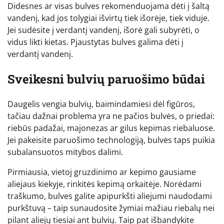
Didesnes ar visas bulves rekomenduojama dėti į šaltą
vandenį, kad jos tolygiai išvirtų tiek išorėje, tiek viduje.
Jei sudėsite į verdantį vandenį, išorė gali subyrėti, o
vidus likti kietas. Pjaustytas bulves galima dėti į
verdantį vandenį.
Sveikesni bulvių paruošimo būdai
Daugelis vengia bulvių, baimindamiesi dėl figūros,
tačiau dažnai problema yra ne pačios bulvės, o priedai:
riebūs padažai, majonezas ar gilus kepimas riebaluose.
Jei pakeisite paruošimo technologiją, bulvės taps puikia
subalansuotos mitybos dalimi.
Pirmiausia, vietoj gruzdinimo ar kepimo gausiame
aliejaus kiekyje, rinkitės kepimą orkaitėje. Norėdami
traškumo, bulves galite apipurkšti aliejumi naudodami
purkštuvą – taip sunaudosite žymiai mažiau riebalų nei
pilant aliejų tiesiai ant bulvių. Taip pat išbandykite