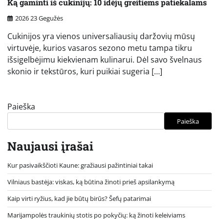
Ką gaminti iš cukinijų: 10 idėjų greitiems patiekalams
2026 23 Gegužės
Cukinijos yra vienos universaliausių daržovių mūsų
virtuvėje, kurios vasaros sezono metu tampa tikru
išsigelbėjimu kiekvienam kulinarui. Dėl savo švelnaus
skonio ir tekstūros, kuri puikiai sugeria […]
Paieška
Paieška
Naujausi įrašai
Kur pasivaikščioti Kaune: gražiausi pažintiniai takai
Vilniaus bastėja: viskas, ką būtina žinoti prieš apsilankymą
Kaip virti ryžius, kad jie būtų birūs? Šefų patarimai
Marijampolės traukinių stotis po pokyčių: ką žinoti keleiviams