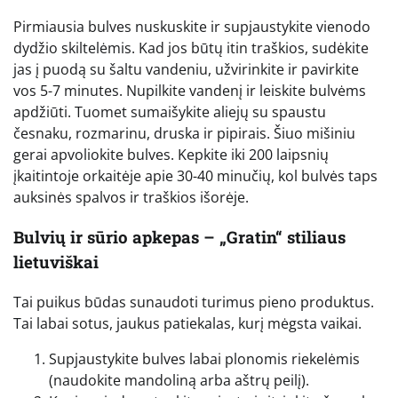
Pirmiausia bulves nuskuskite ir supjaustykite vienodo
dydžio skiltelėmis. Kad jos būtų itin traškios, sudėkite
jas į puodą su šaltu vandeniu, užvirinkite ir pavirkite
vos 5-7 minutes. Nupilkite vandenį ir leiskite bulvėms
apdžiūti. Tuomet sumaišykite aliejų su spaustu
česnaku, rozmarinu, druska ir pipirais. Šiuo mišiniu
gerai apvoliokite bulves. Kepkite iki 200 laipsnių
įkaitintoje orkaitėje apie 30-40 minučių, kol bulvės taps
auksinės spalvos ir traškios išorėje.
Bulvių ir sūrio apkepas – „Gratin“ stiliaus
lietuviškai
Tai puikus būdas sunaudoti turimus pieno produktus.
Tai labai sotus, jaukus patiekalas, kurį mėgsta vaikai.
Supjaustykite bulves labai plonomis riekelėmis
(naudokite mandoliną arba aštrų peilį).