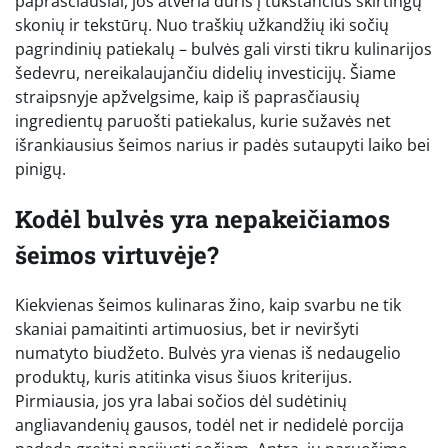
paprasčiausiai, jos atveria duris į tūkstančius skirtingų
skonių ir tekstūrų. Nuo traškių užkandžių iki sočių
pagrindinių patiekalų – bulvės gali virsti tikru kulinarijos
šedevru, nereikalaujančiu didelių investicijų. Šiame
straipsnyje apžvelgsime, kaip iš paprasčiausių
ingredientų paruošti patiekalus, kurie sužavės net
išrankiausius šeimos narius ir padės sutaupyti laiko bei
pinigų.
Kodėl bulvės yra nepakeičiamos
šeimos virtuvėje?
Kiekvienas šeimos kulinaras žino, kaip svarbu ne tik
skaniai pamaitinti artimuosius, bet ir neviršyti
numatyto biudžeto. Bulvės yra vienas iš nedaugelio
produktų, kuris atitinka visus šiuos kriterijus.
Pirmiausia, jos yra labai sočios dėl sudėtinių
angliavandenių gausos, todėl net ir nedidelė porcija