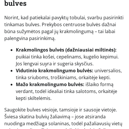
bulves
Norint, kad patiekalai pavyktų tobulai, svarbu pasirinkti
tinkamas bulves. Prekybos centruose bulvės dažnai
būna sužymėtos pagal jų krakmolingumą – tai labai
palengvina pasirinkimą.
Krakmolingos bulvės (dažniausiai miltinės):
puikiai tinka košei, cepelinams, kugelio kepimui.
Jos lengvai suyra ir sugeria skysčius.
Vidutinio krakmolingumo bulvės:
universalios,
tinka sriuboms, troškiniams, orkaitėje kepti.
Mažo krakmolingumo bulvės:
išlaiko formą
verdant, todėl idealiai tinka salotoms, orkaitėje
kepti skiltelėmis.
Saugokite bulves vėsioje, tamsioje ir sausoje vietoje.
Šviesa skatina bulvių žaliavimą – jose atsiranda
nuodinga medžiaga solaninas, todėl pažaliavusių vietų