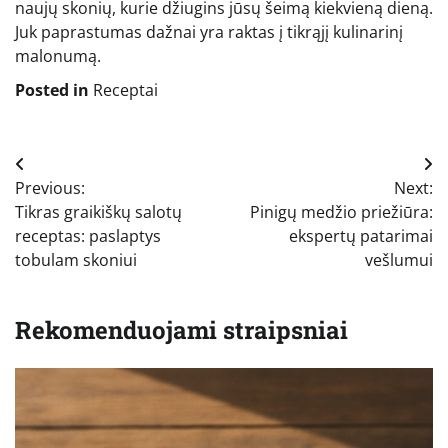
naujų skonių, kurie džiugins jūsų šeimą kiekvieną dieną.
Juk paprastumas dažnai yra raktas į tikrąjį kulinarinį
malonumą.
Posted in
Receptai
Navigacija
Previous:
Next:
tarp
Tikras graikiškų salotų
Pinigų medžio priežiūra:
įrašų
receptas: paslaptys
ekspertų patarimai
tobulam skoniui
vešlumui
Rekomenduojami straipsniai