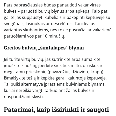
Pats paprasčiausias būdas panaudoti vakar virtas
bulves – paruošti bulvių blynus arba apkepą. Taip pat
galite jas supjaustyti kubeliais ir pakepinti keptuvėje su
svogūnais, lašinukais ar dešrelėmis. Tai idealus
variantas skubantiems, nes tokie pusryčiai ar vakarienė
paruošiami vos per 10 minučių.
Greitos bulvių „šimtalapės“ blynai
Jei turite virtų bulvių, jas sutrinkite arba sumalkite,
įmuškite kiaušinį, įberkite šiek tiek miltų, druskos ir
mėgstamų prieskonių (pavyzdžiui, džiovintų krapų).
Išmaišykite tešlą ir kepkite gerai įkaitintoje keptuvėje.
Tai puiki alternatyva įprastiems bulviniams blynams,
kuriai nereikia vargti tarkuojant žalias bulves ir
nuspaudžiant skystį.
Patarimai, kaip išsirinkti ir saugoti