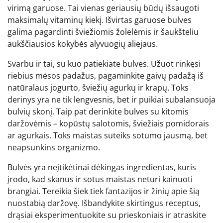
virimą garuose. Tai vienas geriausių būdų išsaugoti
maksimalų vitaminų kiekį. Išvirtas garuose bulves
galima pagardinti šviežiomis žolelėmis ir šaukšteliu
aukščiausios kokybės alyvuogių aliejaus.
Svarbu ir tai, su kuo patiekiate bulves. Užuot rinkęsi
riebius mėsos padažus, pagaminkite gaivų padažą iš
natūralaus jogurto, šviežių agurkų ir krapų. Toks
derinys yra ne tik lengvesnis, bet ir puikiai subalansuoja
bulvių skonį. Taip pat derinkite bulves su kitomis
daržovėmis – kopūstų salotomis, šviežiais pomidorais
ar agurkais. Toks maistas suteiks sotumo jausmą, bet
neapsunkins organizmo.
Bulvės yra neįtikėtinai dėkingas ingredientas, kuris
įrodo, kad skanus ir sotus maistas neturi kainuoti
brangiai. Tereikia šiek tiek fantazijos ir žinių apie šią
nuostabią daržovę. Išbandykite skirtingus receptus,
drąsiai eksperimentuokite su prieskoniais ir atraskite