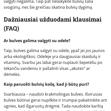
valgyti negalima. Taip pat nelaikykite bulvių šalia
svogūnų, nes šie greičiau skatina bulvių dygimą.
Dažniausiai užduodami klausimai
(FAQ)
Ar bulves galima valgyti su odele?
Taip, bulves galima valgyti su odele, ypač jei jos jaunos
arba ekologiškos. Odelėje yra daugiausiai skaidulų ir
vitaminų. Svarbu jas labai gerai nuplauti šepetėliu po
tekančiu vandeniu ir pašalinti visas „akutes“ ar
dėmeles.
Kaip paruošti bulvių košę, kad ji būtų puri?
Svarbiausia – naudoti krakmolingas bulves. Išvirusias
bulves būtinai gerai nupilkite ir trumpai pakaitinkite ant
ugnies, kad išgaruotų drėgmė. Tada naudokite karštą