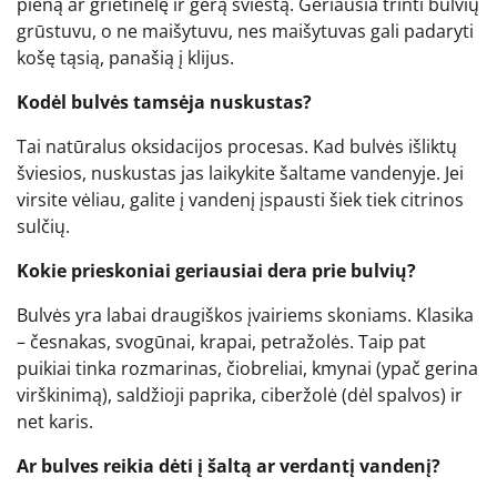
pieną ar grietinėlę ir gerą sviestą. Geriausia trinti bulvių
grūstuvu, o ne maišytuvu, nes maišytuvas gali padaryti
košę tąsią, panašią į klijus.
Kodėl bulvės tamsėja nuskustas?
Tai natūralus oksidacijos procesas. Kad bulvės išliktų
šviesios, nuskustas jas laikykite šaltame vandenyje. Jei
virsite vėliau, galite į vandenį įspausti šiek tiek citrinos
sulčių.
Kokie prieskoniai geriausiai dera prie bulvių?
Bulvės yra labai draugiškos įvairiems skoniams. Klasika
– česnakas, svogūnai, krapai, petražolės. Taip pat
puikiai tinka rozmarinas, čiobreliai, kmynai (ypač gerina
virškinimą), saldžioji paprika, ciberžolė (dėl spalvos) ir
net karis.
Ar bulves reikia dėti į šaltą ar verdantį vandenį?