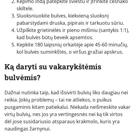
Kepimo indą patepkite sviestu ir įtrinkite česnako
skiltele.
Sluoksniuokite bulves, kiekvieną sluoksnį
pabarstydami druska, pipirais ir tarkuotu sūriu.
Užpilkite grietinėlės ir pieno mišiniu (santykis 1:1),
kad bulvės būtų beveik apsemtos.
Kepkite 180 laipsnių orkaitėje apie 45-60 minučių,
kol bulvės suminkštės, o viršus gražiai apskrus.
Ką daryti su vakarykštėmis
bulvėmis?
Dažnai nutinka taip, kad išsivirti bulvių liko daugiau nei
reikia. Jokių problemų – tai ne atliekos, o puikus
pusgaminis kitam patiekalui. Niekada neišmeskite vakar
virtų bulvių, nes jos yra vertingesnės nei ką tik virtos
dėl jose susidariusio atsparaus krakmolo, kuris yra
naudingas žarnynui.