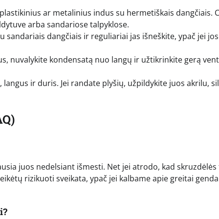
 plastikinius ar metalinius indus su hermetiškais dangčiais. 
aldytuve arba sandariose talpyklose.
sandariais dangčiais ir reguliariai jas išneškite, ypač jei jo
s, nuvalykite kondensatą nuo langų ir užtikrinkite gerą venti
, langus ir duris. Jei randate plyšių, užpildykite juos akrilu, s
AQ)
sia juos nedelsiant išmesti. Net jei atrodo, kad skruzdėlės 
ereikėtų rizikuoti sveikata, ypač jei kalbame apie greitai gend
i?