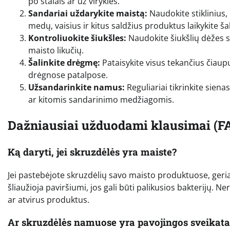
po stalais ar už viryklės.
Sandariai uždarykite maistą:
Naudokite stiklinius,
medų, vaisius ir kitus saldžius produktus laikykite š
Kontroliuokite šiukšles:
Naudokite šiukšlių dėžes su 
maisto likučių.
Šalinkite drėgmę:
Pataisykite visus tekančius čiaupu
drėgnose patalpose.
Užsandarinkite namus:
Reguliariai tikrinkite sienas
ar kitomis sandarinimo medžiagomis.
Dažniausiai užduodami klausimai (F
Ką daryti, jei skruzdėlės yra maiste?
Jei pastebėjote skruzdėlių savo maisto produktuose, geriau
šliaužioja paviršiumi, jos gali būti palikusios bakterijų. N
ar atvirus produktus.
Ar skruzdėlės namuose yra pavojingos sveikata