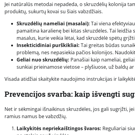
Jei natūralūs metodai nepadeda, o skruzdėlių kolonija tamp
produktų, sukurtų kovai su šiais vabzdžiais.
Skruzdėlių nameliai (masalai):
Tai viena efektyviau
pamaitina karalienę bei kitas skruzdėles. Tai leidžia 
masalus, kurie veikia lėtai, kad skruzdėlė spėtų grįžti 
Insekticidiniai purškikliai:
Tai greitas būdas sunaik
problemą, nes nepasiekia pačios kolonijos. Naudokite
Geliai nuo skruzdėlių:
Panašiai kaip nameliai, geliai
sunkiai prieinamose vietose – plyšiuose, už baldų ar
Visada atidžiai skaitykite naudojimo instrukcijas ir laiky
Prevencijos svarba: kaip išvengti su
Net ir sėkmingai išnaikinus skruzdėles, jos gali sugrįžti, jei
ramius namus be vabzdžių.
Laikykitės nepriekaištingos švaros:
Reguliariai siu