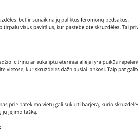
ruzdėles, bet ir sunaikina jų paliktus feromonų pėdsakus.
o tirpalu visus paviršius, kur pastebėjote skruzdėles. Tai pri
o, citrinų ar eukaliptų eteriniai aliejai yra puikūs repelent
kite vietose, kur skruzdėlės dažniausiai lankosi. Taip pat galit
as prie patekimo vietų gali sukurti barjerą, kurio skruzdėlė
ų jų įėjimo tašką.
s