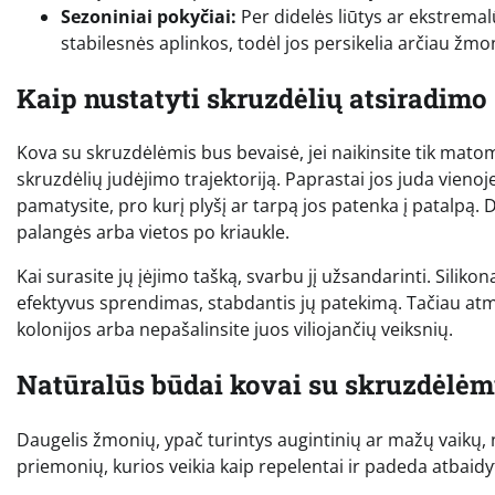
Sezoniniai pokyčiai:
Per didelės liūtys ar ekstremal
stabilesnės aplinkos, todėl jos persikelia arčiau žmo
Kaip nustatyti skruzdėlių atsiradimo 
Kova su skruzdėlėmis bus bevaisė, jei naikinsite tik matomu
skruzdėlių judėjimo trajektoriją. Paprastai jos juda vienoje 
pamatysite, pro kurį plyšį ar tarpą jos patenka į patalpą. 
palangės arba vietos po kriaukle.
Kai surasite jų įėjimo tašką, svarbu jį užsandarinti. Silikon
efektyvus sprendimas, stabdantis jų patekimą. Tačiau atmink
kolonijos arba nepašalinsite juos viliojančių veiksnių.
Natūralūs būdai kovai su skruzdėlėm
Daugelis žmonių, ypač turintys augintinių ar mažų vaikų, n
priemonių, kurios veikia kaip repelentai ir padeda atbaidy