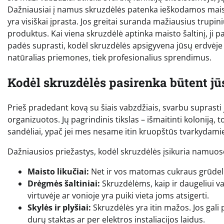
Dažniausiai į namus skruzdėlės patenka ieškodamos maisto, 
yra visiškai įprasta. Jos greitai suranda mažiausius trupi
produktus. Kai viena skruzdėlė aptinka maisto šaltinį, ji p
padės suprasti, kodėl skruzdėlės apsigyvena jūsų erdvėje ir 
natūralias priemones, tiek profesionalius sprendimus.
Kodėl skruzdėlės pasirenka būtent j
Prieš pradedant kovą su šiais vabzdžiais, svarbu suprasti jų
organizuotos. Jų pagrindinis tikslas – išmaitinti koloniją,
sandėliai, ypač jei mes nesame itin kruopštūs tvarkydamie
Dažniausios priežastys, kodėl skruzdėlės įsikuria namuos
Maisto likučiai:
Net ir vos matomas cukraus grūdelis 
Drėgmės šaltiniai:
Skruzdėlėms, kaip ir daugeliui va
virtuvėje ar vonioje yra puiki vieta joms atsigerti.
Skylės ir plyšiai:
Skruzdėlės yra itin mažos. Jos gali
durų staktas ar per elektros instaliacijos laidus.