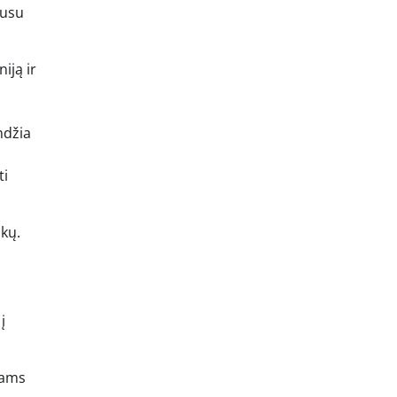
ausu
iją ir
ndžia
ti
ikų.
į
niams