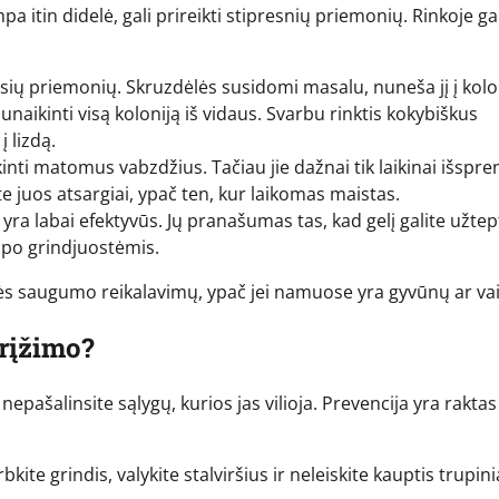
a itin didelė, gali prireikti stipresnių priemonių. Rinkoje g
sių priemonių. Skruzdėlės susidomi masalu, nuneša jį į kolon
sunaikinti visą koloniją iš vidaus. Svarbu rinktis kokybiškus
į lizdą.
inti matomus vabzdžius. Tačiau jie dažnai tik laikinai išspre
 juos atsargiai, ypač ten, kur laikomas maistas.
 yra labai efektyvūs. Jų pranašumas tas, kad gelį galite užtep
 po grindjuostėmis.
kitės saugumo reikalavimų, ypač jei namuose yra gyvūnų ar va
grįžimo?
 nepašalinsite sąlygų, kurios jas vilioja. Prevencija yra raktas 
rbkite grindis, valykite stalviršius ir neleiskite kauptis trupi