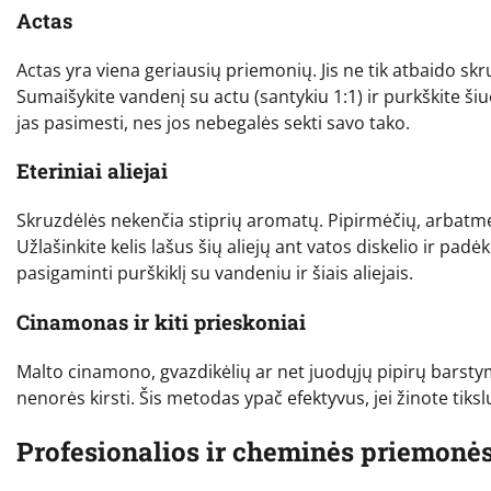
Actas
Actas yra viena geriausių priemonių. Jis ne tik atbaido sk
Sumaišykite vandenį su actu (santykiu 1:1) ir purkškite šiu
jas pasimesti, nes jos nebegalės sekti savo tako.
Eteriniai aliejai
Skruzdėlės nekenčia stiprių aromatų. Pipirmėčių, arbatmedži
Užlašinkite kelis lašus šių aliejų ant vatos diskelio ir padė
pasigaminti purškiklį su vandeniu ir šiais aliejais.
Cinamonas ir kiti prieskoniai
Malto cinamono, gvazdikėlių ar net juodųjų pipirų barstym
nenorės kirsti. Šis metodas ypač efektyvus, jei žinote tiksl
Profesionalios ir cheminės priemonė