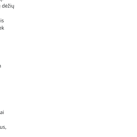
ų dėžių
is
ek
n
ai
us,