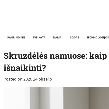
Skip
to
content
PAGRINDINIS
SVEIKATA
NAMAI
SODAS
TECHNOLOGIJOS
Skruzdėlės namuose: kaip ef
išnaikinti?
Posted on
2026 24 birželio