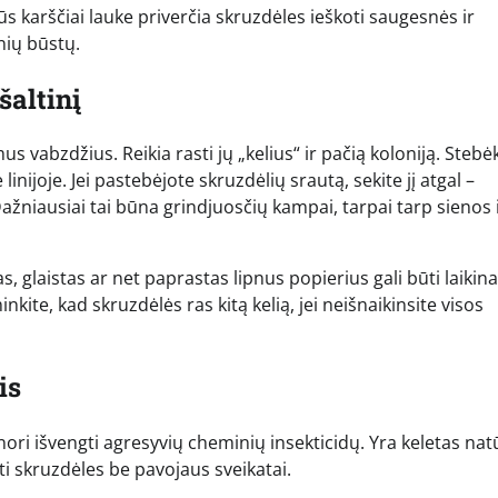
ūs karščiai lauke priverčia skruzdėles ieškoti saugesnės ir
nių būstų.
šaltinį
s vabzdžius. Reikia rasti jų „kelius“ ir pačią koloniją. Stebė
linijoje. Jei pastebėjote skruzdėlių srautą, sekite jį atgal –
Dažniausiai tai būna grindjuosčių kampai, tarpai tarp sienos 
as, glaistas ar net paprastas lipnus popierius gali būti laikina
ite, kad skruzdėlės ras kitą kelią, jei neišnaikinsite visos
is
ori išvengti agresyvių cheminių insekticidų. Yra keletas nat
ti skruzdėles be pavojaus sveikatai.