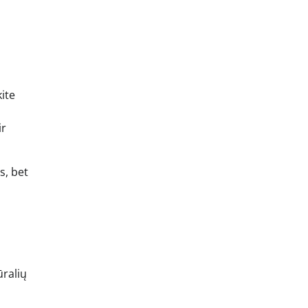
kite
ir
s, bet
ūralių