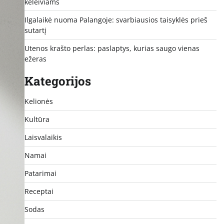
keleiviams
Ilgalaikė nuoma Palangoje: svarbiausios taisyklės prieš
sutartį
Utenos krašto perlas: paslaptys, kurias saugo vienas
ežeras
Kategorijos
Kelionės
Kultūra
Laisvalaikis
Namai
Patarimai
Receptai
Sodas