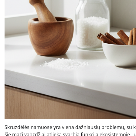
Skruzdėlės namuose yra viena dažniausių problemų, su kur
šie maži vabzdžiai atlieka svarbią funkciją ekosistemoje, 