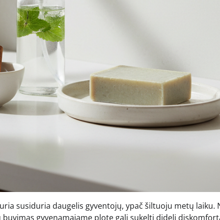
ia susiduria daugelis gyventojų, ypač šiltuoju metų laiku.
jų buvimas gyvenamajame plote gali sukelti didelį diskomfort