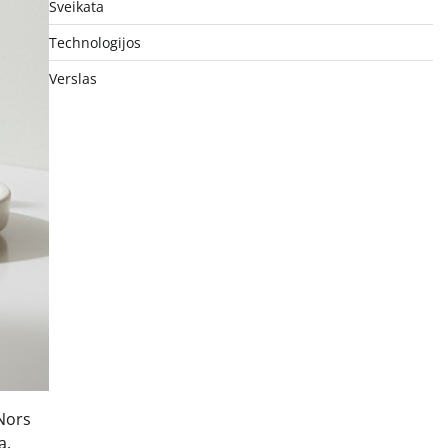
Sveikata
Technologijos
Verslas
 Nors
ą.