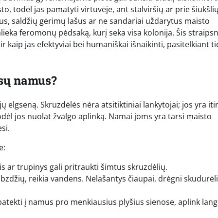
todėl jas pamatyti virtuvėje, ant stalviršių ar prie šiukšli
nius, saldžių gėrimų lašus ar ne sandariai uždarytus maisto
alieka feromonų pėdsaką, kurį seka visa kolonija. Šis straipsn
kaip jas efektyviai bei humaniškai išnaikinti, pasitelkiant ti
ūsų namus?
 elgseną. Skruzdėlės nėra atsitiktiniai lankytojai; jos yra iti
 todėl jos nuolat žvalgo aplinką. Namai joms yra tarsi maisto
si.
e:
ar trupinys gali pritraukti šimtus skruzdėlių.
bzdžių, reikia vandens. Nelašantys čiaupai, drėgni skudurėli
 patekti į namus pro menkiausius plyšius sienose, aplink lang