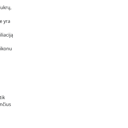
Cukrų,
se yra
liaciją
ilikonu
tik
ančius