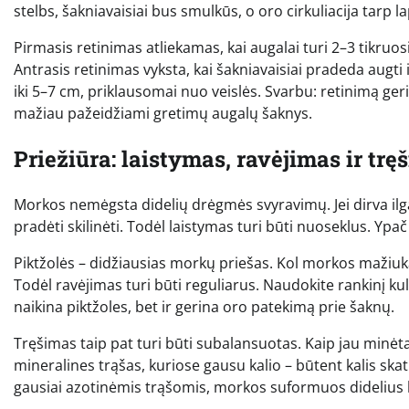
stelbs, šakniavaisiai bus smulkūs, o oro cirkuliacija tarp l
Pirmasis retinimas atliekamas, kai augalai turi 2–3 tikru
Antrasis retinimas vyksta, kai šakniavaisiai pradeda augt
iki 5–7 cm, priklausomai nuo veislės. Svarbu: retinimą geri
mažiau pažeidžiami gretimų augalų šaknys.
Priežiūra: laistymas, ravėjimas ir trę
Morkos nemėgsta didelių drėgmės svyravimų. Jei dirva ilgą 
pradėti skilinėti. Todėl laistymas turi būti nuoseklus. Y
Piktžolės – didžiausias morkų priešas. Kol morkos mažiukai da
Todėl ravėjimas turi būti reguliarus. Naudokite rankinį ku
naikina piktžoles, bet ir gerina oro patekimą prie šaknų.
Tręšimas taip pat turi būti subalansuotas. Kaip jau minėt
mineralines trąšas, kuriose gausu kalio – būtent kalis skat
gausiai azotinėmis trąšomis, morkos suformuos didelius lap