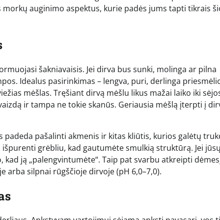
s morkų auginimo aspektus, kurie padės jums tapti tikrais ši
s
formuojasi šakniavaisis. Jei dirva bus sunki, molinga ar pilna
. Idealus pasirinkimas – lengva, puri, derlinga priesmėli
žias mėšlas. Tręšiant dirvą mėšlu likus mažai laiko iki sėjo
izdą ir tampa ne tokie skanūs. Geriausia mėšlą įterpti į dir
padeda pašalinti akmenis ir kitas kliūtis, kurios galėtų truk
i išpurenti grėbliu, kad gautumėte smulkią struktūrą. Jei jūs
, kad ją „palengvintumėte“. Taip pat svarbu atkreipti dėmesį
 arba silpnai rūgščioje dirvoje (pH 6,0–7,0).
as