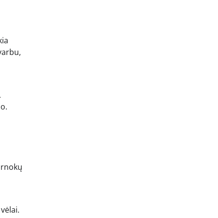
kia
varbu,
.
io.
arnokų
vėlai.