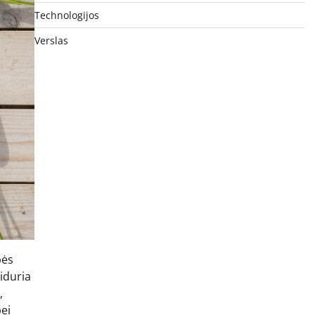
Technologijos
Verslas
bės
iduria
,
bei