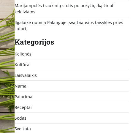
Marijampolės traukinių stotis po pokyčių: ką žinoti
keleiviams
Ilgalaikė nuoma Palangoje: svarbiausios taisyklės prieš
sutartį
Kategorijos
Kelionės
Kultūra
Laisvalaikis
Namai
Patarimai
Receptai
Sodas
Sveikata