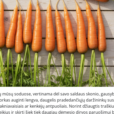
ių mūsų soduose, vertinama dėl savo saldaus skonio, gausy
orkas auginti lengva, daugelis pradedančiųjų daržininkų sus
kniavaisiais ar kenkėjų antpuoliais. Norint džiaugtis traškiu
reikius ir skirti šiek tiek daugiau dėmesio dirvos paruošimui 