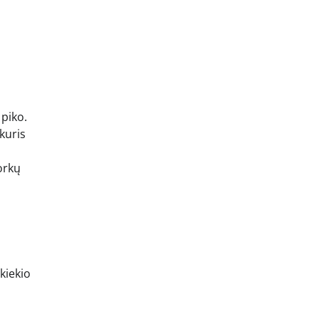
 piko.
kuris
orkų
kiekio