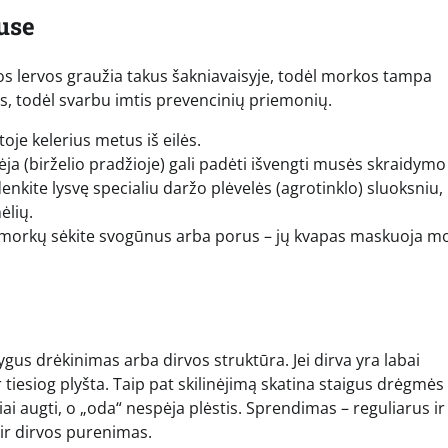
use
s lervos graužia takus šakniavaisyje, todėl morkos tampa
as, todėl svarbu imtis prevencinių priemonių.
oje kelerius metus iš eilės.
sėja (birželio pradžioje) gali padėti išvengti musės skraidymo
nkite lysvę specialiu daržo plėvelės (agrotinklo) sluoksniu, 
ėlių.
a morkų sėkite svogūnus arba porus – jų kvapas maskuoja m
gus drėkinimas arba dirvos struktūra. Jei dirva yra labai
tiesiog plyšta. Taip pat skilinėjimą skatina staigus drėgmės 
ai augti, o „oda“ nespėja plėstis. Sprendimas – reguliarus ir
 ir dirvos purenimas.