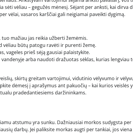
derliaus. Ankstyvam vartojimui sėjama anksti pavasarį, vos t
a sėti vėliau – gegužės mėnesį. Sėjant per anksti, kai dirva 
t per vėlai, vasaros karščiai gali neigiamai paveikti dygimą.
, tuo mažiau jas reikia užberti žemėmis.
 vėliau būtų patogu ravėti ir purenti žemę.
s, vageles prieš sėją gausiai palaistykite.
 vandenyje arba naudoti dražuotas sėklas, kurias lengviau t
 veislių, skirtų greitam vartojimui, vidutinio vėlyvumo ir vėlyv
ipkite dėmesį į aprašymus ant pakuočių – kai kurios veislės 
 aktualu pradedantiesiems daržininkams.
reikiamu atstumu yra sunku. Dažniausiai morkos sudygsta per
sių darbų. Jei paliksite morkas augti per tankiai, jos viena 