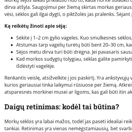
Morkų sėjos laikas priklauso nuo to, kada norite sulaukti 
dirva atšyla. Saugojimui per žiemą skirtas morkas geriausi
vėsi, sėklos gali ilgai dygti, o piktžolės jas pralenks. Sėjan
Ką reikėtų žinoti apie sėją:
Sėkite į 1–2 cm gylio vageles. Kuo smulkesnės sėklos
Atstumas tarp vagelių turėtų būti bent 20–30 cm, kad
Sėjos metu dirva turi būti drėgna. Jei pavasaris sausa
Kad morkos sudygtų tolygiau, sėklas galite pamirkyti
išdėstyti vagelėje.
Renkantis veislę, atsižvelkite į jos paskirtį. Yra ankstyvųjų
kurios geriausiai tinka laikymui rūsiuose per žiemą. Atkre
atsparesnės morkinei musei ar ligoms, kas gali būti itin
Daigų retinimas: kodėl tai būtina?
Morkų sėklos yra labai mažos, todėl jas pasėti idealiai 
tankiai. Retinimas yra vienas nemėgstamiausių, bet svarbiau