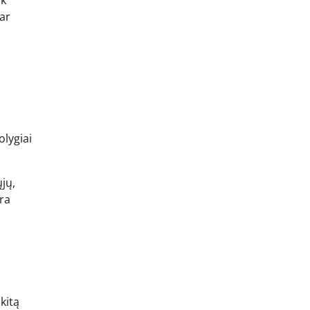
ik
dar
olygiai
ųjų,
yra
kitą