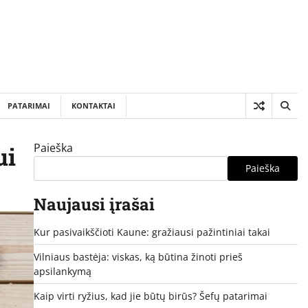
PATARIMAI
KONTAKTAI
Paieška
ui
Paieška
Naujausi įrašai
Kur pasivaikščioti Kaune: gražiausi pažintiniai takai
Vilniaus bastėja: viskas, ką būtina žinoti prieš
apsilankymą
Kaip virti ryžius, kad jie būtų birūs? Šefų patarimai