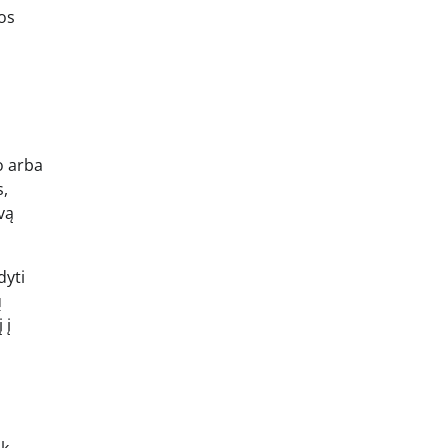
os
o arba
s,
vą
dyti
ų
 į