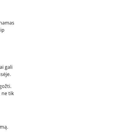
dinamas
aip
i gali
sėje.
gožti.
 ne tik
emą.