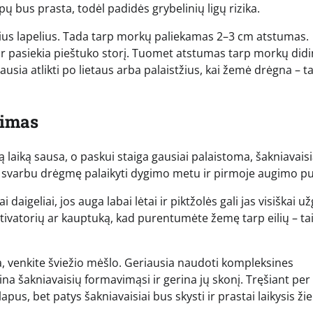
apų bus prasta, todėl padidės grybelinių ligų rizika.
osius lapelius. Tada tarp morkų paliekamas 2–3 cm atstumas.
i ir pasiekia pieštuko storį. Tuomet atstumas tarp morkų di
ausia atlikti po lietaus arba palaistžius, kai žemė drėgna – t
šimas
laiką sausa, o paskui staiga gausiai palaistoma, šakniavaisia
pač svarbu drėgmę palaikyti dygimo metu ir pirmoje augimo pu
igeliai, jos auga labai lėtai ir piktžolės gali jas visiškai už
ltivatorių ar kauptuką, kad purentumėte žemę tarp eilių – tai
a, venkite šviežio mėšlo. Geriausia naudoti kompleksines
ina šakniavaisių formavimąsi ir gerina jų skonį. Tręšiant per
us, bet patys šakniavaisiai bus skysti ir prastai laikysis ži