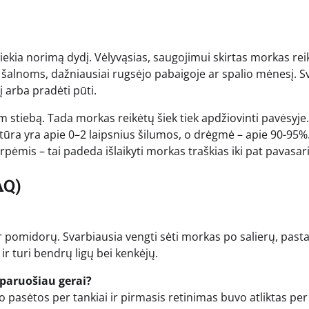
asiekia norimą dydį. Vėlyvąsias, saugojimui skirtas morkas rei
s šalnoms, dažniausiai rugsėjo pabaigoje ar spalio mėnesį. S
 arba pradėti pūti.
cm stiebą. Tada morkas reikėtų šiek tiek apdžiovinti pavėsyje.
ratūra yra apie 0–2 laipsnius šilumos, o drėgmė – apie 90-95%
pėmis – tai padeda išlaikyti morkas traškias iki pat pavasar
AQ)
 pomidorų. Svarbiausia vengti sėti morkas po salierų, past
 ir turi bendrų ligų bei kenkėjų.
 paruošiau gerai?
o pasėtos per tankiai ir pirmasis retinimas buvo atliktas per 