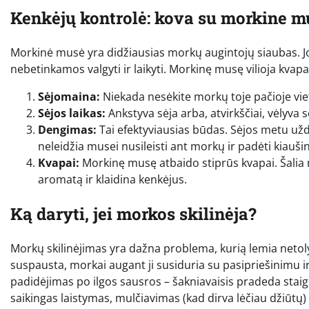
Kenkėjų kontrolė: kova su morkine m
Morkinė musė yra didžiausias morkų augintojų siaubas. Jo
nebetinkamos valgyti ir laikyti. Morkinę musę vilioja kvap
Sėjomaina:
Niekada nesėkite morkų toje pačioje viet
Sėjos laikas:
Ankstyva sėja arba, atvirkščiai, vėlyva 
Dengimas:
Tai efektyviausias būdas. Sėjos metu užde
neleidžia musei nusileisti ant morkų ir padėti kiaušin
Kvapai:
Morkinę musę atbaido stiprūs kvapai. Šali
aromatą ir klaidina kenkėjus.
Ką daryti, jei morkos skilinėja?
Morkų skilinėjimas yra dažna problema, kurią lemia netoly
suspausta, morkai augant ji susiduria su pasipriešinimu ir 
padidėjimas po ilgos sausros – šakniavaisis pradeda staigi
saikingas laistymas, mulčiavimas (kad dirva lėčiau džiūtų)