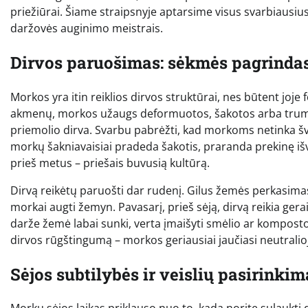
priežiūrai. Šiame straipsnyje aptarsime visus svarbiausiu
daržovės auginimo meistrais.
Dirvos paruošimas: sėkmės pagrinda
Morkos yra itin reiklios dirvos struktūrai, nes būtent joje 
akmenų, morkos užaugs deformuotos, šakotos arba trumpos
priemolio dirva. Svarbu pabrėžti, kad morkoms netinka švie
morkų šakniavaisiai pradeda šakotis, praranda prekinę išva
prieš metus – priešais buvusią kultūrą.
Dirvą reikėtų paruošti dar rudenį. Gilus žemės perkasimas 
morkai augti žemyn. Pavasarį, prieš sėją, dirvą reikia gera
darže žemė labai sunki, verta įmaišyti smėlio ar komposto
dirvos rūgštingumą – morkos geriausiai jaučiasi neutralioje
Sėjos subtilybės ir veislių pasirinkim