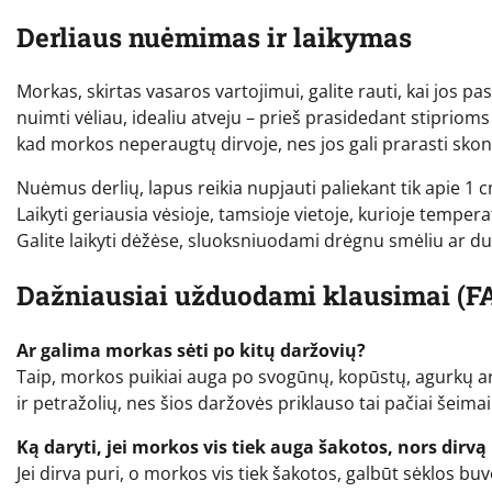
Derliaus nuėmimas ir laikymas
Morkas, skirtas vasaros vartojimui, galite rauti, kai jos p
nuimti vėliau, idealiu atveju – prieš prasidedant stipriom
kad morkos neperaugtų dirvoje, nes jos gali prarasti skonį
Nuėmus derlių, lapus reikia nupjauti paliekant tik apie 1 
Laikyti geriausia vėsioje, tamsioje vietoje, kurioje tempe
Galite laikyti dėžėse, sluoksniuodami drėgnu smėliu ar dur
Dažniausiai užduodami klausimai (F
Ar galima morkas sėti po kitų daržovių?
Taip, morkos puikiai auga po svogūnų, kopūstų, agurkų ar
ir petražolių, nes šios daržovės priklauso tai pačiai šeimai
Ką daryti, jei morkos vis tiek auga šakotos, nors dirvą
Jei dirva puri, o morkos vis tiek šakotos, galbūt sėklos buv