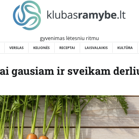
gyvenimas lėtesniu ritmu
VERSLAS
KELIONĖS
RECEPTAI
LAISVALAIKIS
KULTŪRA
i gausiam ir sveikam derli