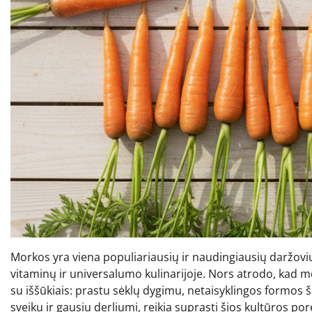
Morkos yra viena populiariausių ir naudingiausių daržov
vitaminų ir universalumo kulinarijoje. Nors atrodo, kad m
su iššūkiais: prastu sėklų dygimu, netaisyklingos formos ša
sveiku ir gausiu derliumi, reikia suprasti šios kultūros po