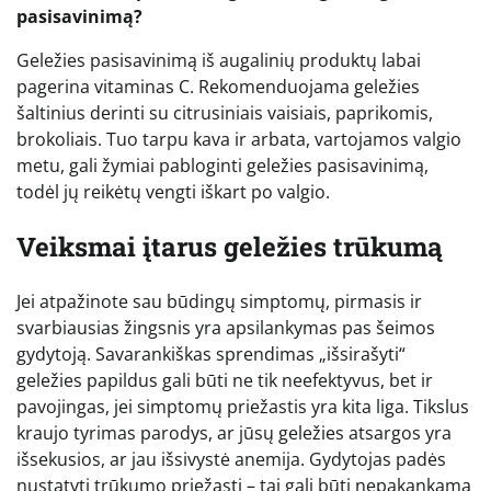
pasisavinimą?
Geležies pasisavinimą iš augalinių produktų labai
pagerina vitaminas C. Rekomenduojama geležies
šaltinius derinti su citrusiniais vaisiais, paprikomis,
brokoliais. Tuo tarpu kava ir arbata, vartojamos valgio
metu, gali žymiai pabloginti geležies pasisavinimą,
todėl jų reikėtų vengti iškart po valgio.
Veiksmai įtarus geležies trūkumą
Jei atpažinote sau būdingų simptomų, pirmasis ir
svarbiausias žingsnis yra apsilankymas pas šeimos
gydytoją. Savarankiškas sprendimas „išsirašyti“
geležies papildus gali būti ne tik neefektyvus, bet ir
pavojingas, jei simptomų priežastis yra kita liga. Tikslus
kraujo tyrimas parodys, ar jūsų geležies atsargos yra
išsekusios, ar jau išsivystė anemija. Gydytojas padės
nustatyti trūkumo priežastį – tai gali būti nepakankama