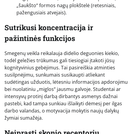
„šaukšto“ formos nagų plokštelė (retesniais,
pažengusiais atvejais).
Sutrikusi koncentracija ir
pažintinės funkcijos
Smegenų veikla reikalauja didelio deguonies kiekio,
todėl geležies trūkumas gali tiesiogiai įtakoti jūsų
kognityvinius gebėjimus. Tai pasireiškia atminties
susilpnėjimu, sunkumais susikaupti atliekant
sudėtingas užduotis, lėtesniu informacijos apdorojimu
bei nuolatiniu „miglos“ jausmu galvoje. Studentai ar
intensyvų protinį darbą dirbantys asmenys dažnai
pastebi, kad tampa sunkiau išlaikyti dėmesį per ilgas
darbo valandas, o motyvacija mokytis naujų dalykų
žymiai sumažėja.
Neįprasti skonio receptorių