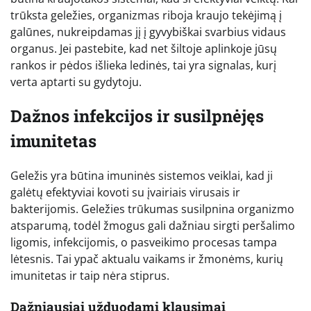
trūksta geležies, organizmas riboja kraujo tekėjimą į
galūnes, nukreipdamas jį į gyvybiškai svarbius vidaus
organus. Jei pastebite, kad net šiltoje aplinkoje jūsų
rankos ir pėdos išlieka ledinės, tai yra signalas, kurį
verta aptarti su gydytoju.
Dažnos infekcijos ir susilpnėjęs
imunitetas
Geležis yra būtina imuninės sistemos veiklai, kad ji
galėtų efektyviai kovoti su įvairiais virusais ir
bakterijomis. Geležies trūkumas susilpnina organizmo
atsparumą, todėl žmogus gali dažniau sirgti peršalimo
ligomis, infekcijomis, o pasveikimo procesas tampa
lėtesnis. Tai ypač aktualu vaikams ir žmonėms, kurių
imunitetas ir taip nėra stiprus.
Dažniausiai užduodami klausimai