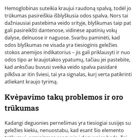
Hemoglobinas suteikia kraujui raudoną spalvą, todėl jo
trūkumas pasireiškia išblyškusia odos spalva. Nors tai
dažniausiai pastebima veido srityje, blyškumas taip pat
gali pasireikšti dantenose, vidinėse apatinių vokų
dalyse, delnuose ir naguose. Svarbu paminėti, kad
odos blyškumas ne visada yra tiesioginis geležies
stokos anemijos indikatorius – jis gali priklausyti ir nuo
odos tipo ar kraujotakos ypatumų, tačiau jei pastebite,
kad anksčiau buvusi sveika veido spalva pasidarė
pilkšva ar itin šviesi, tai yra signalas, kurį verta patikrinti
atliekant kraujo tyrimą.
Kvėpavimo takų problemos ir oro
trūkumas
Kadangi deguonies pernešimas yra tiesiogiai susijęs su
geležies kiekiu, nenuostabu, kad esant šio elemento