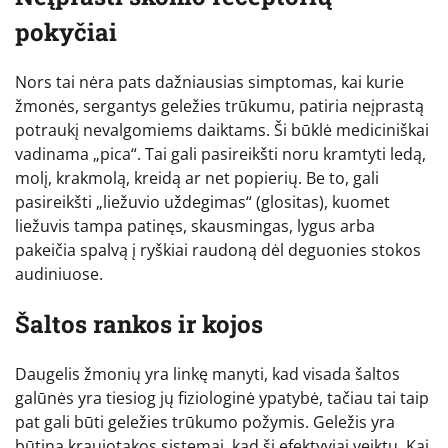
pokyčiai
Nors tai nėra pats dažniausias simptomas, kai kurie
žmonės, sergantys geležies trūkumu, patiria neįprastą
potraukį nevalgomiems daiktams. Ši būklė mediciniškai
vadinama „pica“. Tai gali pasireikšti noru kramtyti ledą,
molį, krakmolą, kreidą ar net popierių. Be to, gali
pasireikšti „liežuvio uždegimas“ (glositas), kuomet
liežuvis tampa patinęs, skausmingas, lygus arba
pakeičia spalvą į ryškiai raudoną dėl deguonies stokos
audiniuose.
Šaltos rankos ir kojos
Daugelis žmonių yra linkę manyti, kad visada šaltos
galūnės yra tiesiog jų fiziologinė ypatybė, tačiau tai taip
pat gali būti geležies trūkumo požymis. Geležis yra
būtina kraujotakos sistemai, kad ši efektyviai veiktų. Kai