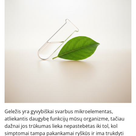
Geležis yra gyvybiškai svarbus mikroelementas,
atliekantis daugybę funkcijų mūsų organizme, tačiau
dažnai jos trūkumas lieka nepastebėtas iki tol, kol
simptomai tampa pakankamai ryškūs ir ima trukdyti