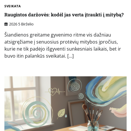
SVEIKATA
Raugintos daržovės: kodėl jas verta įtraukti į mitybą?
2026 5 Birželio
Šiandienos greitame gyvenimo ritme vis dažniau
atsigręžiame į senuosius protėvių mitybos įpročius,
kurie ne tik padėjo išgyventi sunkesniais laikais, bet ir
buvo itin palankūs sveikatai. […]