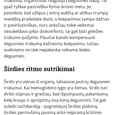
trūkumui, organizmas reaguoja į deguonies badą. Tai
ypač ryškiai pasireiškia fizinio krūvio metu. Jei
pastebite, kad užlipus į antrą aukštą ar atlikus trumpą
mankštą pradedate dusti, o kvėpavimas tampa dažnas
ir paviršutiniškas, nors anksčiau tokie veiksmai
nesukeldavo jokio diskomforto, tai gali būti geležies
trūkumo požymis. Plaučiai bando kompensuoti
deguonies trūkumą dažnesniu kvėpavimu, tačiau
audiniams vis tiek nepakanka reikiamo kiekio
deguonies.
Širdies ritmo sutrikimai
Širdis yra vienas iš organų, labiausiai jautrių deguonies
trūkumui. Kai hemoglobino lygis yra žemas, širdis turi
dirbti stipriau ir greičiau, kad išpumpuotų pakankamą
kiekį kraujo ir aprūpintų visą kūną deguonimi. Tai gali
sukelti tachikardiją – pagreitėjusį širdies plakimą,
širdies permušimų jausmą arba neįprastą krūtinės