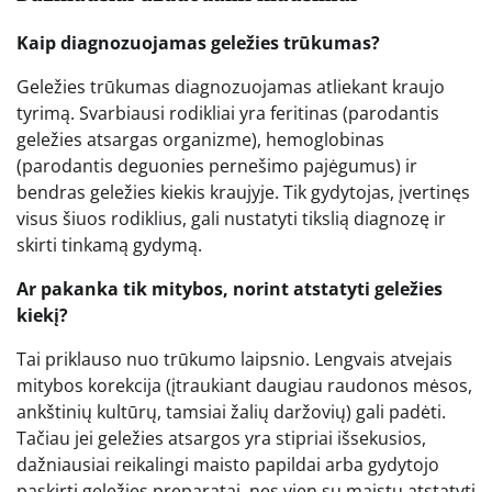
Kaip diagnozuojamas geležies trūkumas?
Geležies trūkumas diagnozuojamas atliekant kraujo
tyrimą. Svarbiausi rodikliai yra feritinas (parodantis
geležies atsargas organizme), hemoglobinas
(parodantis deguonies pernešimo pajėgumus) ir
bendras geležies kiekis kraujyje. Tik gydytojas, įvertinęs
visus šiuos rodiklius, gali nustatyti tikslią diagnozę ir
skirti tinkamą gydymą.
Ar pakanka tik mitybos, norint atstatyti geležies
kiekį?
Tai priklauso nuo trūkumo laipsnio. Lengvais atvejais
mitybos korekcija (įtraukiant daugiau raudonos mėsos,
ankštinių kultūrų, tamsiai žalių daržovių) gali padėti.
Tačiau jei geležies atsargos yra stipriai išsekusios,
dažniausiai reikalingi maisto papildai arba gydytojo
paskirti geležies preparatai, nes vien su maistu atstatyti