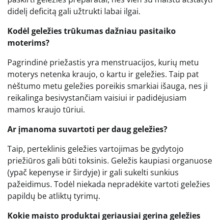
didelį deficitą gali užtrukti labai ilgai.
Kodėl geležies trūkumas dažniau pasitaiko
moterims?
Pagrindinė priežastis yra menstruacijos, kurių metu
moterys netenka kraujo, o kartu ir geležies. Taip pat
nėštumo metu geležies poreikis smarkiai išauga, nes ji
reikalinga besivystančiam vaisiui ir padidėjusiam
mamos kraujo tūriui.
Ar įmanoma suvartoti per daug geležies?
Taip, perteklinis geležies vartojimas be gydytojo
priežiūros gali būti toksinis. Geležis kaupiasi organuose
(ypač kepenyse ir širdyje) ir gali sukelti sunkius
pažeidimus. Todėl niekada nepradėkite vartoti geležies
papildų be atliktų tyrimų.
Kokie maisto produktai geriausiai gerina geležies