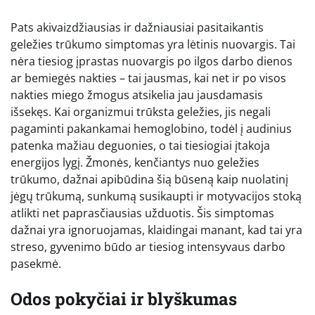
Pats akivaizdžiausias ir dažniausiai pasitaikantis
geležies trūkumo simptomas yra lėtinis nuovargis. Tai
nėra tiesiog įprastas nuovargis po ilgos darbo dienos
ar bemiegės nakties – tai jausmas, kai net ir po visos
nakties miego žmogus atsikelia jau jausdamasis
išsekęs. Kai organizmui trūksta geležies, jis negali
pagaminti pakankamai hemoglobino, todėl į audinius
patenka mažiau deguonies, o tai tiesiogiai įtakoja
energijos lygį. Žmonės, kenčiantys nuo geležies
trūkumo, dažnai apibūdina šią būseną kaip nuolatinį
jėgų trūkumą, sunkumą susikaupti ir motyvacijos stoką
atlikti net paprasčiausias užduotis. Šis simptomas
dažnai yra ignoruojamas, klaidingai manant, kad tai yra
streso, gyvenimo būdo ar tiesiog intensyvaus darbo
pasekmė.
Odos pokyčiai ir blyškumas