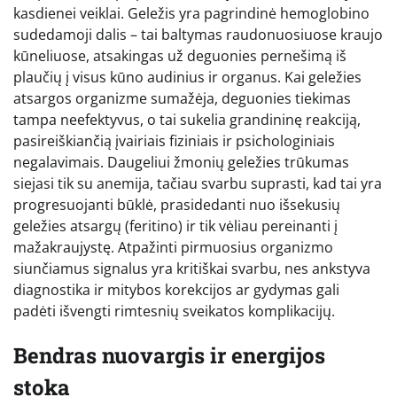
kasdienei veiklai. Geležis yra pagrindinė hemoglobino
sudedamoji dalis – tai baltymas raudonuosiuose kraujo
kūneliuose, atsakingas už deguonies pernešimą iš
plaučių į visus kūno audinius ir organus. Kai geležies
atsargos organizme sumažėja, deguonies tiekimas
tampa neefektyvus, o tai sukelia grandininę reakciją,
pasireiškiančią įvairiais fiziniais ir psichologiniais
negalavimais. Daugeliui žmonių geležies trūkumas
siejasi tik su anemija, tačiau svarbu suprasti, kad tai yra
progresuojanti būklė, prasidedanti nuo išsekusių
geležies atsargų (feritino) ir tik vėliau pereinanti į
mažakraujystę. Atpažinti pirmuosius organizmo
siunčiamus signalus yra kritiškai svarbu, nes ankstyva
diagnostika ir mitybos korekcijos ar gydymas gali
padėti išvengti rimtesnių sveikatos komplikacijų.
Bendras nuovargis ir energijos
stoka