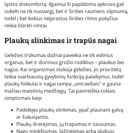
ląstos diskomfortą. Ilgainiui ši papildoma apkrova gali
sukelti ne tik nuovargį, bet ir širdies raumens silpnumą,
todėl į bet kokius neįprastus širdies ritmo pokyčius
reikia žiūrėti rimtai.
Plaukų slinkimas ir trapūs nagai
Geležies trūkumas dažnai paveikia ne tik vidinius
organus, bet ir išorinius grožio rodiklius – plaukus bei
nagus. Kai organizmas stokoja geležies, jis prioritetą
teikia svarbiausių gyvybinių funkcijų palaikymui, todėl
plaukų folikulai ir nagai tampa „antraeiliais“ ir gauna
mažiau maistinių medžiagų. Tai pasireiškia tokiais
simptomais kaip:
Padidėjęs plaukų slinkimas, ypač plaunant galvą
ar šukuojantis.
Plaukų išretėjimas, jų trapumas ir sausumas.
Nagų minkštumas, lūžinėjimas arba įdubusi,