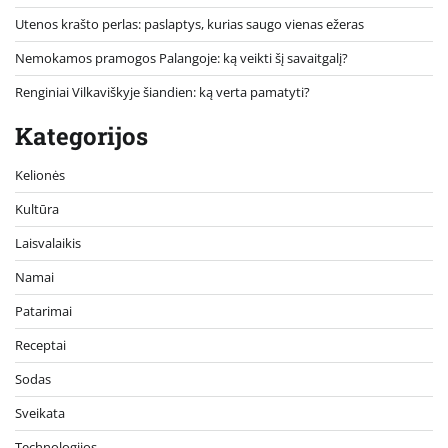
Utenos krašto perlas: paslaptys, kurias saugo vienas ežeras
Nemokamos pramogos Palangoje: ką veikti šį savaitgalį?
Renginiai Vilkaviškyje šiandien: ką verta pamatyti?
Kategorijos
Kelionės
Kultūra
Laisvalaikis
Namai
Patarimai
Receptai
Sodas
Sveikata
Technologijos