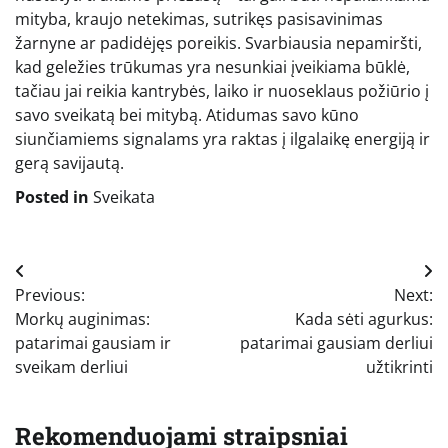
mityba, kraujo netekimas, sutrikęs pasisavinimas
žarnyne ar padidėjęs poreikis. Svarbiausia nepamiršti,
kad geležies trūkumas yra nesunkiai įveikiama būklė,
tačiau jai reikia kantrybės, laiko ir nuoseklaus požiūrio į
savo sveikatą bei mitybą. Atidumas savo kūno
siunčiamiems signalams yra raktas į ilgalaikę energiją ir
gerą savijautą.
Posted in
Sveikata
Navigacija
Previous:
Next:
tarp
Morkų auginimas:
Kada sėti agurkus:
įrašų
patarimai gausiam ir
patarimai gausiam derliui
sveikam derliui
užtikrinti
Rekomenduojami straipsniai