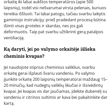
orkaitę iki labai aukštos temperatūros (apie 500
laipsnių), todėl visi nešvarumai virsta pelenais, kuriuos
tereikia iššluoti. Tai labai patogu, tačiau svarbu laikytis
gamintojo instrukcijų: prieš pradedant procesą būtina
išimti visas groteles ir skardas, nes jos gali
deformuotis. Taip pat svarbu užtikrinti gerą patalpos
ventiliaciją.
Ką daryti, jei po valymo orkaitėje išlieka
cheminis kvapas?
Jei naudojote stiprius cheminius valiklius, svarbu
orkaitę gerai išplauti švariu vandeniu. Po valymo
įjunkite orkaitę 200 laipsnių temperatūrai maždaug 15–
20 minučių, kad nudegtų valiklių likučiai ir išsivėdintų
kvapai. Jei kvapas vis dar jaučiamas, įdėkite dubenėlį su
vandeniu ir citrinos sultimis ar kava bei pakaitinkite dar
kartą.