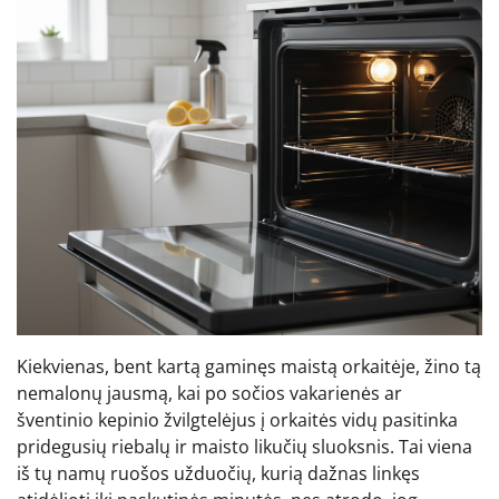
Kiekvienas, bent kartą gaminęs maistą orkaitėje, žino tą
nemalonų jausmą, kai po sočios vakarienės ar
šventinio kepinio žvilgtelėjus į orkaitės vidų pasitinka
pridegusių riebalų ir maisto likučių sluoksnis. Tai viena
iš tų namų ruošos užduočių, kurią dažnas linkęs