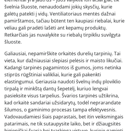
švelnia šluoste, nenaudodami jokių skysčių, kurie
galėtų patekti į vidų. Ventiliatoriaus mentės dažnai
pamirštamos, tačiau būtent ten kaupiasi riebalai, kurie
vėliau gali pradėti lašėti ant kepamų produktų.
Retkarčiais jas nuvalykite su riebalų tirpikliu suvilgyta
šluoste.
Galiausiai, nepamirškite orkaitės durelių tarpinių. Tai
vieta, kur dažniausiai slepiasi pelėsis ir maisto likučiai.
Kadangi tarpinės pagamintos iš gumos, joms netinka
stiprūs rūgštiniai valikliai, kurie gali pakenkti
elastingumui. Geriausia naudoti švelnų indų ploviklio
tirpalą ir minkštą dantų šepetėlį, kuriuo lengvai
pasieksite visus tarpelius. Švarios tarpinės užtikrina,
kad orkaitė sandariai užsidarytų, todėl neprarandate
šilumos, o gaminimo procesas tampa efektyvesnis.
Vadovaudamiesi šiais paprastais, bet itin veiksmingais
patarimais, ne tik sutaupysite laiko, bet ir džiaugsitės
higieniškai švaria bei tvarkinga virtuve, kurioje gaminti