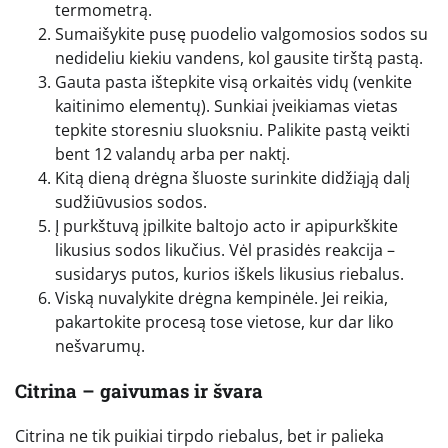
termometrą.
Sumaišykite pusę puodelio valgomosios sodos su
nedideliu kiekiu vandens, kol gausite tirštą pastą.
Gauta pasta ištepkite visą orkaitės vidų (venkite
kaitinimo elementų). Sunkiai įveikiamas vietas
tepkite storesniu sluoksniu. Palikite pastą veikti
bent 12 valandų arba per naktį.
Kitą dieną drėgna šluoste surinkite didžiąją dalį
sudžiūvusios sodos.
Į purkštuvą įpilkite baltojo acto ir apipurkškite
likusius sodos likučius. Vėl prasidės reakcija –
susidarys putos, kurios iškels likusius riebalus.
Viską nuvalykite drėgna kempinėle. Jei reikia,
pakartokite procesą tose vietose, kur dar liko
nešvarumų.
Citrina – gaivumas ir švara
Citrina ne tik puikiai tirpdo riebalus, bet ir palieka