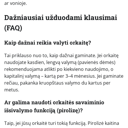
ar vonioje.
Dažniausiai užduodami klausimai
(FAQ)
Kaip dažnai reikia valyti orkaitę?
Tai priklauso nuo to, kaip dažnai gaminate. Jei orkaitę
naudojate kasdien, lengvą valymą (pavienės dėmės)
rekomenduojama atlikti po kiekvieno naudojimo, o
kapitalinį valymą – kartą per 3–4 mėnesius. Jei gaminate
rečiau, pakanka kruopštaus valymo du kartus per
metus.
Ar galima naudoti orkaitės savaiminio
išsivalymo funkciją (pirolizę)?
Taip, jei jūsų orkaitė turi tokią funkciją. Pirolizė kaitina