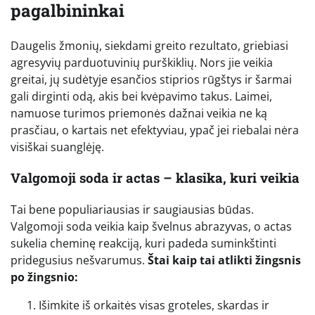
pagalbininkai
Daugelis žmonių, siekdami greito rezultato, griebiasi
agresyvių parduotuvinių purškiklių. Nors jie veikia
greitai, jų sudėtyje esančios stiprios rūgštys ir šarmai
gali dirginti odą, akis bei kvėpavimo takus. Laimei,
namuose turimos priemonės dažnai veikia ne ką
prasčiau, o kartais net efektyviau, ypač jei riebalai nėra
visiškai suanglėję.
Valgomoji soda ir actas – klasika, kuri veikia
Tai bene populiariausias ir saugiausias būdas.
Valgomoji soda veikia kaip švelnus abrazyvas, o actas
sukelia cheminę reakciją, kuri padeda suminkštinti
pridegusius nešvarumus.
Štai kaip tai atlikti žingsnis
po žingsnio:
Išimkite iš orkaitės visas groteles, skardas ir