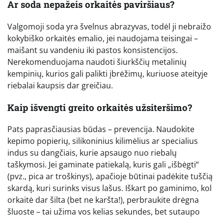
Ar soda nepažeis orkaitės paviršiaus?
Valgomoji soda yra švelnus abrazyvas, todėl ji nebraižo
kokybiško orkaitės emalio, jei naudojama teisingai –
maišant su vandeniu iki pastos konsistencijos.
Nerekomenduojama naudoti šiurkščių metalinių
kempinių, kurios gali palikti įbrėžimų, kuriuose ateityje
riebalai kaupsis dar greičiau.
Kaip išvengti greito orkaitės užsiteršimo?
Pats paprasčiausias būdas – prevencija. Naudokite
kepimo popierių, silikoninius kilimėlius ar specialius
indus su dangčiais, kurie apsaugo nuo riebalų
taškymosi. Jei gaminate patiekalą, kuris gali „išbėgti“
(pvz., pica ar troškinys), apačioje būtinai padėkite tuščią
skardą, kuri surinks visus lašus. Iškart po gaminimo, kol
orkaitė dar šilta (bet ne karšta!), perbraukite drėgna
šluoste – tai užima vos kelias sekundes, bet sutaupo