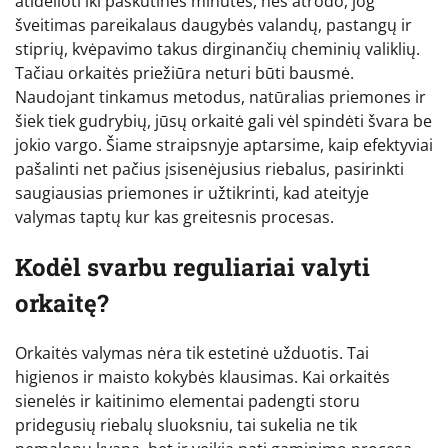
atidėlioti iki paskutinės minutės, nes atrodo, jog
šveitimas pareikalaus daugybės valandų, pastangų ir
stiprių, kvėpavimo takus dirginančių cheminių valiklių.
Tačiau orkaitės priežiūra neturi būti bausmė.
Naudojant tinkamus metodus, natūralias priemones ir
šiek tiek gudrybių, jūsų orkaitė gali vėl spindėti švara be
jokio vargo. Šiame straipsnyje aptarsime, kaip efektyviai
pašalinti net pačius įsisenėjusius riebalus, pasirinkti
saugiausias priemones ir užtikrinti, kad ateityje
valymas taptų kur kas greitesnis procesas.
Kodėl svarbu reguliariai valyti
orkaitę?
Orkaitės valymas nėra tik estetinė užduotis. Tai
higienos ir maisto kokybės klausimas. Kai orkaitės
sienelės ir kaitinimo elementai padengti storu
pridegusių riebalų sluoksniu, tai sukelia ne tik