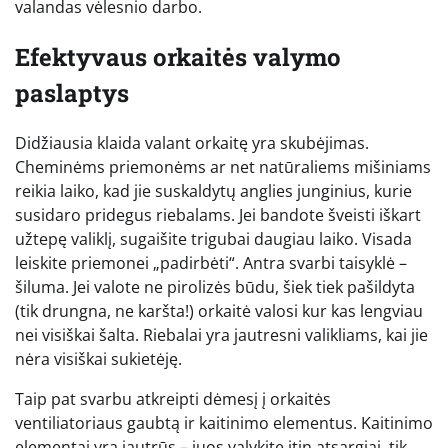
valandas vėlesnio darbo.
Efektyvaus orkaitės valymo
paslaptys
Didžiausia klaida valant orkaitę yra skubėjimas.
Cheminėms priemonėms ar net natūraliems mišiniams
reikia laiko, kad jie suskaldytų anglies junginius, kurie
susidaro pridegus riebalams. Jei bandote šveisti iškart
užtepę valiklį, sugaišite trigubai daugiau laiko. Visada
leiskite priemonei „padirbėti“. Antra svarbi taisyklė –
šiluma. Jei valote ne pirolizės būdu, šiek tiek pašildyta
(tik drungna, ne karšta!) orkaitė valosi kur kas lengviau
nei visiškai šalta. Riebalai yra jautresni valikliams, kai jie
nėra visiškai sukietėję.
Taip pat svarbu atkreipti dėmesį į orkaitės
ventiliatoriaus gaubtą ir kaitinimo elementus. Kaitinimo
elementai yra jautrūs – juos valykite itin atsargiai, tik