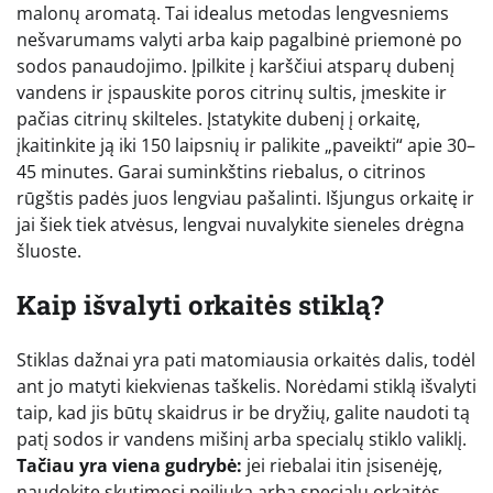
malonų aromatą. Tai idealus metodas lengvesniems
nešvarumams valyti arba kaip pagalbinė priemonė po
sodos panaudojimo. Įpilkite į karščiui atsparų dubenį
vandens ir įspauskite poros citrinų sultis, įmeskite ir
pačias citrinų skilteles. Įstatykite dubenį į orkaitę,
įkaitinkite ją iki 150 laipsnių ir palikite „paveikti“ apie 30–
45 minutes. Garai suminkštins riebalus, o citrinos
rūgštis padės juos lengviau pašalinti. Išjungus orkaitę ir
jai šiek tiek atvėsus, lengvai nuvalykite sieneles drėgna
šluoste.
Kaip išvalyti orkaitės stiklą?
Stiklas dažnai yra pati matomiausia orkaitės dalis, todėl
ant jo matyti kiekvienas taškelis. Norėdami stiklą išvalyti
taip, kad jis būtų skaidrus ir be dryžių, galite naudoti tą
patį sodos ir vandens mišinį arba specialų stiklo valiklį.
Tačiau yra viena gudrybė:
jei riebalai itin įsisenėję,
naudokite skutimosi peiliuką arba specialų orkaitės