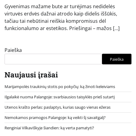
Gyvenimas mažame bute ar turėjimas nedidelės
virtuvės erdvės dažnai atrodo kaip didelis iššūkis,
tačiau tai nebūtinai reiškia kompromisus dėl
funkcionalumo ar estetikos. Priešingai – mažos […]
Paieška
Paieška
Naujausi įrašai
Marijampolės traukinių stotis po pokyčių: ką žinoti keleiviams
Ilgalaikė nuoma Palangoje: svarbiausios taisyklės prieš sutartį
Utenos krašto perlas: paslaptys, kurias saugo vienas ežeras
Nemokamos pramogos Palangoje: ką veikti šį savaitgalį?
Renginiai Vilkaviškyje šiandien: ką verta pamatyti?