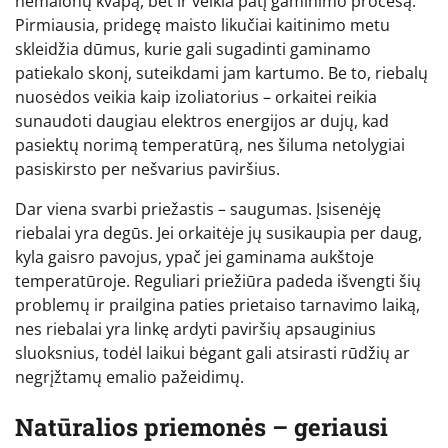
nemalonų kvapą, bet ir veikia patį gaminimo procesą.
Pirmiausia, pridegę maisto likučiai kaitinimo metu
skleidžia dūmus, kurie gali sugadinti gaminamo
patiekalo skonį, suteikdami jam kartumo. Be to, riebalų
nuosėdos veikia kaip izoliatorius – orkaitei reikia
sunaudoti daugiau elektros energijos ar dujų, kad
pasiektų norimą temperatūrą, nes šiluma netolygiai
pasiskirsto per nešvarius paviršius.
Dar viena svarbi priežastis – saugumas. Įsisenėję
riebalai yra degūs. Jei orkaitėje jų susikaupia per daug,
kyla gaisro pavojus, ypač jei gaminama aukštoje
temperatūroje. Reguliari priežiūra padeda išvengti šių
problemų ir prailgina paties prietaiso tarnavimo laiką,
nes riebalai yra linkę ardyti paviršių apsauginius
sluoksnius, todėl laikui bėgant gali atsirasti rūdžių ar
negrįžtamų emalio pažeidimų.
Natūralios priemonės – geriausi