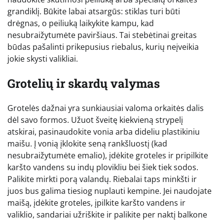
grandiklį. Būkite labai atsargūs: stiklas turi būti
drėgnas, o peiliuką laikykite kampu, kad
nesubraižytumėte paviršiaus. Tai stebėtinai greitas
būdas pašalinti prikepusius riebalus, kurių neįveikia
jokie skysti valikliai.
Grotelių ir skardų valymas
Grotelės dažnai yra sunkiausiai valoma orkaitės dalis
dėl savo formos. Užuot šveitę kiekvieną strypelį
atskirai, pasinaudokite vonia arba dideliu plastikiniu
maišu. Į vonią įklokite seną rankšluostį (kad
nesubraižytumėte emalio), įdėkite groteles ir pripilkite
karšto vandens su indų plovikliu bei šiek tiek sodos.
Palikite mirkti porą valandų. Riebalai taps minkšti ir
juos bus galima tiesiog nuplauti kempine. Jei naudojate
maišą, įdėkite groteles, įpilkite karšto vandens ir
valiklio, sandariai užriškite ir palikite per naktį balkone