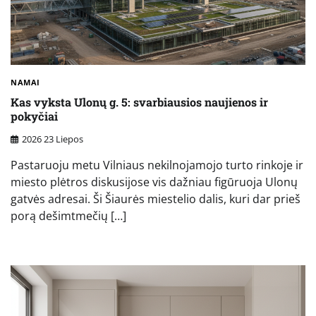
NAMAI
Kas vyksta Ulonų g. 5: svarbiausios naujienos ir
pokyčiai
2026 23 Liepos
Pastaruoju metu Vilniaus nekilnojamojo turto rinkoje ir
miesto plėtros diskusijose vis dažniau figūruoja Ulonų
gatvės adresai. Ši Šiaurės miestelio dalis, kuri dar prieš
porą dešimtmečių […]