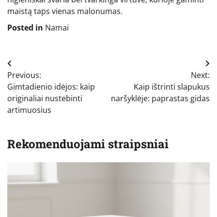
maistą taps vienas malonumas.
Posted in
Namai
Navigacija
Previous:
Next:
tarp
Gimtadienio idėjos: kaip
Kaip ištrinti slapukus
įrašų
originaliai nustebinti
naršyklėje: paprastas gidas
artimuosius
Rekomenduojami straipsniai