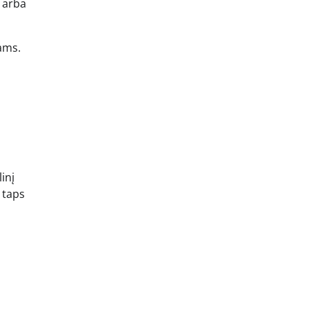
s arba
iams.
inį
 taps