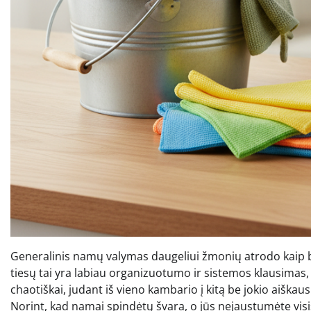
Generalinis namų valymas daugeliui žmonių atrodo kaip baug
tiesų tai yra labiau organizuotumo ir sistemos klausimas,
chaotiškai, judant iš vieno kambario į kitą be jokio aiškau
Norint, kad namai spindėtų švara, o jūs nejaustumėte visi