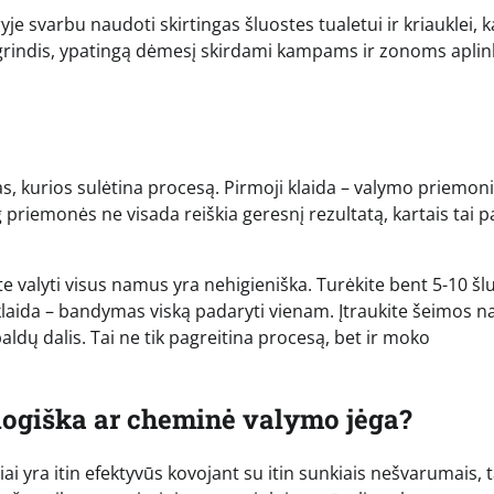
je svarbu naudoti skirtingas šluostes tualetui ir kriauklei, 
 grindis, ypatingą dėmesį skirdami kampams ir zonoms aplin
s, kurios sulėtina procesą. Pirmoji klaida – valymo priemon
 priemonės ne visada reiškia geresnį rezultatą, kartais tai p
te valyti visus namus yra nehigieniška. Turėkite bent 5-10 šl
a klaida – bandymas viską padaryti vienam. Įtraukite šeimos n
baldų dalis. Tai ne tik pagreitina procesą, bet ir moko
logiška ar cheminė valymo jėga?
ai yra itin efektyvūs kovojant su itin sunkiais nešvarumais, 