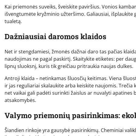
Kai priemonės suveiks, šveiskite paviršius. Vonios kambary
išvengtumėte kryžminio užteršimo. Galiausiai, išplaukite
tualetą.
Dažniausiai daromos klaidos
Net ir stengdamiesi, žmonės dažnai daro tas pačias klaida
naudojimas ne pagal paskirtį. Skaitykite etiketes: per daug
lipnų sluoksnį, kuris tik greičiau pritraukia naujas dulkes.
Antroji klaida – netinkamas šluosčių keitimas. Viena šluos
ir jas reguliariai skalaukite arba keiskite naujomis. Treči
net vaikai gali padėti surinkti žaislus ar nuvalyti apatines 
atsakomybės.
Valymo priemonių pasirinkimas: eko
Šiandien rinkoje yra gausybė pasirinkimų. Cheminiai valikli