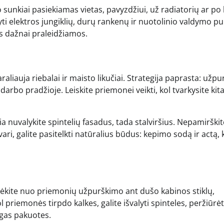
unkiai pasiekiamas vietas, pavyzdžiui, už radiatorių ar po 
i elektros jungiklių, durų rankenų ir nuotolinio valdymo pul
jos dažnai praleidžiamos.
aliauja riebalai ir maisto likučiai. Strategija paprasta: užpu
r darbo pradžioje. Leiskite priemonei veikti, kol tvarkysite kit
ia nuvalykite spintelių fasadus, tada stalviršius. Nepamirškit
ari, galite pasitelkti natūralius būdus: kepimo sodą ir actą, 
radėkite nuo priemonių užpurškimo ant dušo kabinos stiklų,
l priemonės tirpdo kalkes, galite išvalyti spinteles, peržiūrėt
ngas pakuotes.