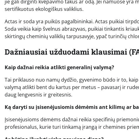
jie gali dirginti kvėpavimo takus ar odą. Jei namuose yra m
sertifikuotus ekologiškus valiklius.
Actas ir soda yra puikūs pagalbininkai. Actas puikiai tirpdo
Soda veikia kaip švelnus abrazyvas, puikiai tinkantis kriau
skirtingų cheminių valiklių tarpusavyje, ypač turinčių chlor
Dažniausiai užduodami klausimai (F
Kaip dažnai reikia atlikti generalinį valymą?
Tai priklauso nuo namų dydžio, gyvenimo būdo ir to, kaip
valymą atlikti bent du kartus per metus – pavasarį ir ruden
daug lengvesnis ir greitesnis.
Ką daryti su įsisenėjusiomis dėmėmis ant kilimų ar b
Įsisenėjusioms dėmėms dažnai reikia specifinių priemonių. 
profesionalus, kurie turi tinkamą įrangą ir chemines pri