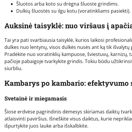
Šluotos arba koto su drėgna šluoste grindims.
Dulkių šluostės su ilgu kotu (voratinkliams pasiekti).
Auksinė taisyklė: nuo viršaus į apači
Tai yra pati svarbiausia taisyklė, kurios laikosi profesionalū
dulkes nuo lentynų, visos dulkės nusės ant ką tik išvalytų g
Pradėkite nuo voratinklių kampuose, šviestuvų, karnizų, tada
pačioje pabaigoje tvarkykite grindis. Tokiu būdu užtikrins
siurbliu.
Kambarys po kambario: efektyvumo s
Svetainė ir miegamasis
Šiose erdvėse pagrindinis dėmesys skiriamas daiktų tvark
atlaisvinti paviršius. Išneškite visus daiktus, kurie neprik
išpurtykite juos lauke arba išskalbkite.