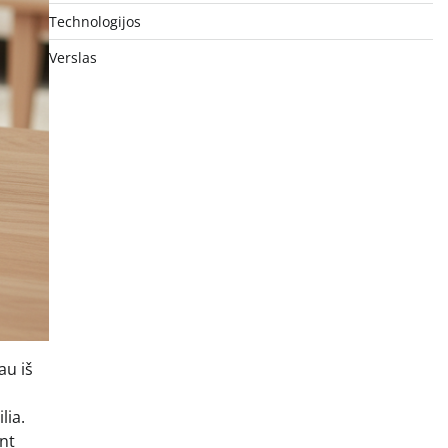
Technologijos
Verslas
au iš
lia.
nt