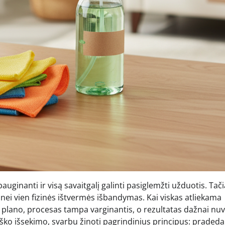
inanti ir visą savaitgalį galinti pasiglemžti užduotis. Tači
 nei vien fizinės ištvermės išbandymas. Kai viskas atliekama
s plano, procesas tampa varginantis, o rezultatas dažnai nuvi
ško išsekimo, svarbu žinoti pagrindinius principus: pradeda