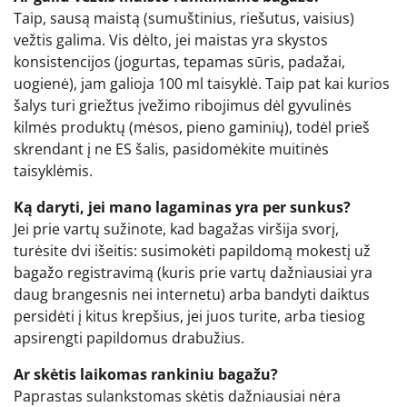
Taip, sausą maistą (sumuštinius, riešutus, vaisius)
vežtis galima. Vis dėlto, jei maistas yra skystos
konsistencijos (jogurtas, tepamas sūris, padažai,
uogienė), jam galioja 100 ml taisyklė. Taip pat kai kurios
šalys turi griežtus įvežimo ribojimus dėl gyvulinės
kilmės produktų (mėsos, pieno gaminių), todėl prieš
skrendant į ne ES šalis, pasidomėkite muitinės
taisyklėmis.
Ką daryti, jei mano lagaminas yra per sunkus?
Jei prie vartų sužinote, kad bagažas viršija svorį,
turėsite dvi išeitis: susimokėti papildomą mokestį už
bagažo registravimą (kuris prie vartų dažniausiai yra
daug brangesnis nei internetu) arba bandyti daiktus
persidėti į kitus krepšius, jei juos turite, arba tiesiog
apsirengti papildomus drabužius.
Ar skėtis laikomas rankiniu bagažu?
Paprastas sulankstomas skėtis dažniausiai nėra