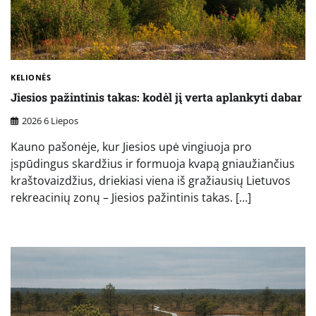
KELIONĖS
Jiesios pažintinis takas: kodėl jį verta aplankyti dabar
2026 6 Liepos
Kauno pašonėje, kur Jiesios upė vingiuoja pro
įspūdingus skardžius ir formuoja kvapą gniaužiančius
kraštovaizdžius, driekiasi viena iš gražiausių Lietuvos
rekreacinių zonų – Jiesios pažintinis takas. […]