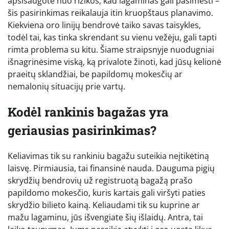
apsisaugote nuo rizikos, kad lagaminas gali pasimesti –
šis pasirinkimas reikalauja itin kruopštaus planavimo.
Kiekviena oro linijų bendrovė taiko savas taisykles,
todėl tai, kas tinka skrendant su vienu vežėju, gali tapti
rimta problema su kitu. Šiame straipsnyje nuodugniai
išnagrinėsime viską, ką privalote žinoti, kad jūsų kelionė
praeitų sklandžiai, be papildomų mokesčių ar
nemalonių situacijų prie vartų.
Kodėl rankinis bagažas yra
geriausias pasirinkimas?
Keliavimas tik su rankiniu bagažu suteikia neįtikėtiną
laisvę. Pirmiausia, tai finansinė nauda. Dauguma pigių
skrydžių bendrovių už registruotą bagažą prašo
papildomo mokesčio, kuris kartais gali viršyti paties
skrydžio bilieto kainą. Keliaudami tik su kuprine ar
mažu lagaminu, jūs išvengiate šių išlaidų. Antra, tai