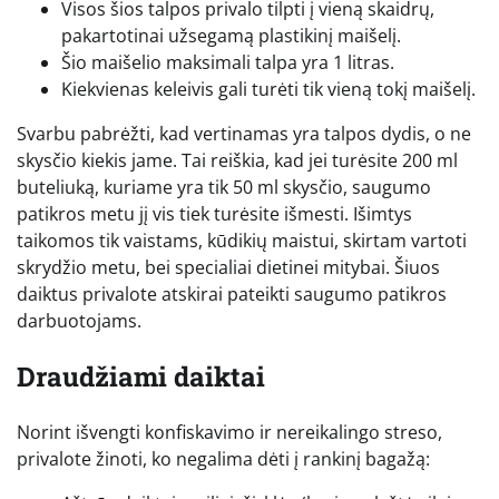
Visos šios talpos privalo tilpti į vieną skaidrų,
pakartotinai užsegamą plastikinį maišelį.
Šio maišelio maksimali talpa yra 1 litras.
Kiekvienas keleivis gali turėti tik vieną tokį maišelį.
Svarbu pabrėžti, kad vertinamas yra talpos dydis, o ne
skysčio kiekis jame. Tai reiškia, kad jei turėsite 200 ml
buteliuką, kuriame yra tik 50 ml skysčio, saugumo
patikros metu jį vis tiek turėsite išmesti. Išimtys
taikomos tik vaistams, kūdikių maistui, skirtam vartoti
skrydžio metu, bei specialiai dietinei mitybai. Šiuos
daiktus privalote atskirai pateikti saugumo patikros
darbuotojams.
Draudžiami daiktai
Norint išvengti konfiskavimo ir nereikalingo streso,
privalote žinoti, ko negalima dėti į rankinį bagažą: