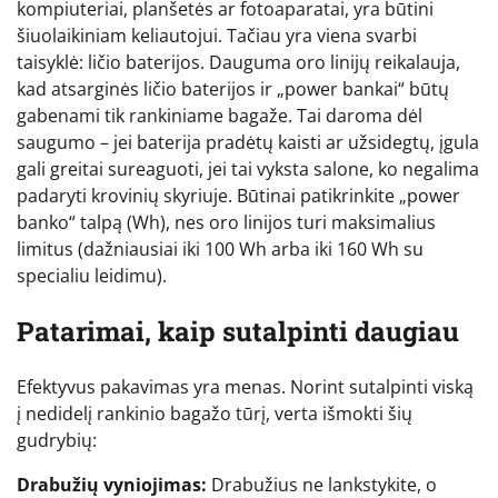
kompiuteriai, planšetės ar fotoaparatai, yra būtini
šiuolaikiniam keliautojui. Tačiau yra viena svarbi
taisyklė: ličio baterijos. Dauguma oro linijų reikalauja,
kad atsarginės ličio baterijos ir „power bankai“ būtų
gabenami tik rankiniame bagaže. Tai daroma dėl
saugumo – jei baterija pradėtų kaisti ar užsidegtų, įgula
gali greitai sureaguoti, jei tai vyksta salone, ko negalima
padaryti krovinių skyriuje. Būtinai patikrinkite „power
banko“ talpą (Wh), nes oro linijos turi maksimalius
limitus (dažniausiai iki 100 Wh arba iki 160 Wh su
specialiu leidimu).
Patarimai, kaip sutalpinti daugiau
Efektyvus pakavimas yra menas. Norint sutalpinti viską
į nedidelį rankinio bagažo tūrį, verta išmokti šių
gudrybių:
Drabužių vyniojimas:
Drabužius ne lankstykite, o