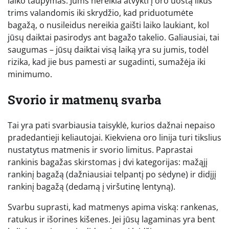
laiko taupymas. Jums nereikia atvykti į oro uostą likus
trims valandomis iki skrydžio, kad priduotumėte
bagažą, o nusileidus nereikia gaišti laiko laukiant, kol
jūsų daiktai pasirodys ant bagažo takelio. Galiausiai, tai
saugumas – jūsų daiktai visą laiką yra su jumis, todėl
rizika, kad jie bus pamesti ar sugadinti, sumažėja iki
minimumo.
Svorio ir matmenų svarba
Tai yra pati svarbiausia taisyklė, kurios dažnai nepaiso
pradedantieji keliautojai. Kiekviena oro linija turi tikslius
nustatytus matmenis ir svorio limitus. Paprastai
rankinis bagažas skirstomas į dvi kategorijas: mažąjį
rankinį bagažą (dažniausiai telpantį po sėdyne) ir didįjį
rankinį bagažą (dedamą į viršutinę lentyną).
Svarbu suprasti, kad matmenys apima viską: rankenas,
ratukus ir išorines kišenes. Jei jūsų lagaminas yra bent