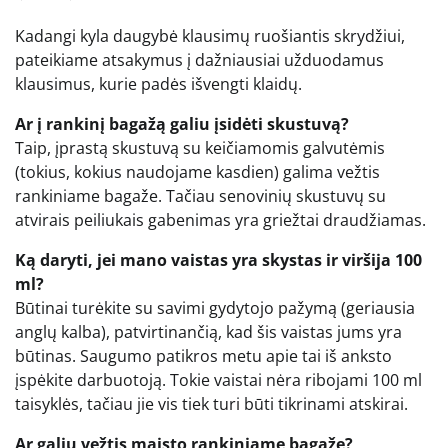
Kadangi kyla daugybė klausimų ruošiantis skrydžiui,
pateikiame atsakymus į dažniausiai užduodamus
klausimus, kurie padės išvengti klaidų.
Ar į rankinį bagažą galiu įsidėti skustuvą?
Taip, įprastą skustuvą su keičiamomis galvutėmis
(tokius, kokius naudojame kasdien) galima vežtis
rankiniame bagaže. Tačiau senovinių skustuvų su
atvirais peiliukais gabenimas yra griežtai draudžiamas.
Ką daryti, jei mano vaistas yra skystas ir viršija 100
ml?
Būtinai turėkite su savimi gydytojo pažymą (geriausia
anglų kalba), patvirtinančią, kad šis vaistas jums yra
būtinas. Saugumo patikros metu apie tai iš anksto
įspėkite darbuotoją. Tokie vaistai nėra ribojami 100 ml
taisyklės, tačiau jie vis tiek turi būti tikrinami atskirai.
Ar galiu vežtis maisto rankiniame bagaže?