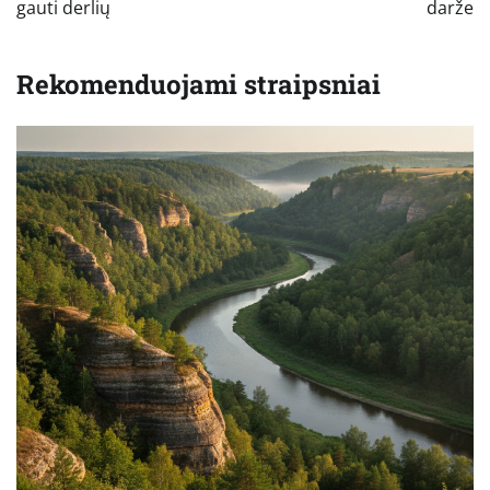
gauti derlių
darže
Rekomenduojami straipsniai