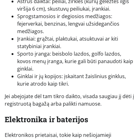
Aštrūs daiktai: peiliai, žirklės (kurių geležtės ilgis
viršija 6 cm), skustuvų peiliukai, įrankiai.
Sprogstamosios ir degiosios medžiagos:
fejerverkai, benzinas, lengvai užsidegančios
medžiagos.
Įrankiai: grąžtai, plaktukai, atsuktuvai ar kiti
statybiniai įrankiai.
Sporto įranga: beisbolo lazdos, golfo lazdos,
kovos menų įranga, kurie gali būti panaudoti kaip
ginklai.
Ginklai ir jų kopijos: įskaitant žaislinius ginklus,
kurie atrodo kaip tikri.
Jei abejojate dėl tam tikro daikto, visada saugiau jį dėti į
registruotą bagažą arba palikti namuose.
Elektronika ir baterijos
Elektronikos prietaisai, tokie kaip nešiojamieji