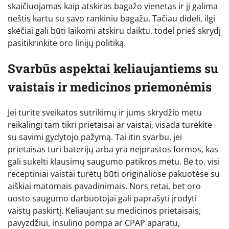
skaičiuojamas kaip atskiras bagažo vienetas ir jį galima
neštis kartu su savo rankiniu bagažu. Tačiau dideli, ilgi
skėčiai gali būti laikomi atskiru daiktu, todėl prieš skrydį
pasitikrinkite oro linijų politiką.
Svarbūs aspektai keliaujantiems su
vaistais ir medicinos priemonėmis
Jei turite sveikatos sutrikimų ir jums skrydžio metu
reikalingi tam tikri prietaisai ar vaistai, visada turėkite
su savimi gydytojo pažymą. Tai itin svarbu, jei
prietaisas turi baterijų arba yra neįprastos formos, kas
gali sukelti klausimų saugumo patikros metu. Be to, visi
receptiniai vaistai turėtų būti originaliose pakuotėse su
aiškiai matomais pavadinimais. Nors retai, bet oro
uosto saugumo darbuotojai gali paprašyti įrodyti
vaistų paskirtį. Keliaujant su medicinos prietaisais,
pavyzdžiui, insulino pompa ar CPAP aparatu,