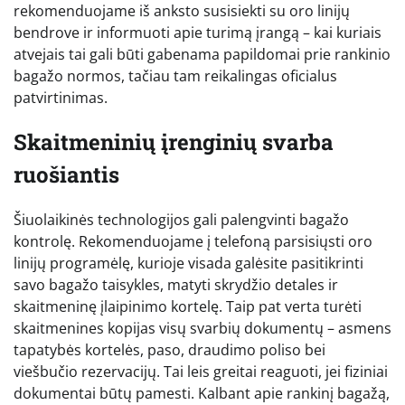
rekomenduojame iš anksto susisiekti su oro linijų
bendrove ir informuoti apie turimą įrangą – kai kuriais
atvejais tai gali būti gabenama papildomai prie rankinio
bagažo normos, tačiau tam reikalingas oficialus
patvirtinimas.
Skaitmeninių įrenginių svarba
ruošiantis
Šiuolaikinės technologijos gali palengvinti bagažo
kontrolę. Rekomenduojame į telefoną parsisiųsti oro
linijų programėlę, kurioje visada galėsite pasitikrinti
savo bagažo taisykles, matyti skrydžio detales ir
skaitmeninę įlaipinimo kortelę. Taip pat verta turėti
skaitmenines kopijas visų svarbių dokumentų – asmens
tapatybės kortelės, paso, draudimo poliso bei
viešbučio rezervacijų. Tai leis greitai reaguoti, jei fiziniai
dokumentai būtų pamesti. Kalbant apie rankinį bagažą,