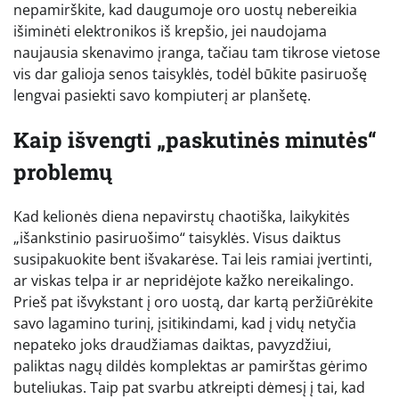
nepamirškite, kad daugumoje oro uostų nebereikia
išiminėti elektronikos iš krepšio, jei naudojama
naujausia skenavimo įranga, tačiau tam tikrose vietose
vis dar galioja senos taisyklės, todėl būkite pasiruošę
lengvai pasiekti savo kompiuterį ar planšetę.
Kaip išvengti „paskutinės minutės“
problemų
Kad kelionės diena nepavirstų chaotiška, laikykitės
„išankstinio pasiruošimo“ taisyklės. Visus daiktus
susipakuokite bent išvakarėse. Tai leis ramiai įvertinti,
ar viskas telpa ir ar nepridėjote kažko nereikalingo.
Prieš pat išvykstant į oro uostą, dar kartą peržiūrėkite
savo lagamino turinį, įsitikindami, kad į vidų netyčia
nepateko joks draudžiamas daiktas, pavyzdžiui,
paliktas nagų dildės komplektas ar pamirštas gėrimo
buteliukas. Taip pat svarbu atkreipti dėmesį į tai, kad