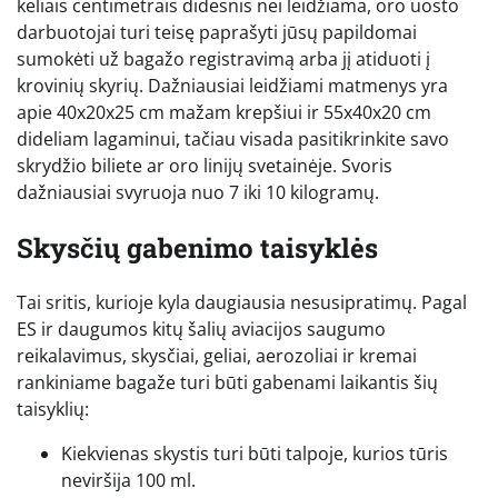
keliais centimetrais didesnis nei leidžiama, oro uosto
darbuotojai turi teisę paprašyti jūsų papildomai
sumokėti už bagažo registravimą arba jį atiduoti į
krovinių skyrių. Dažniausiai leidžiami matmenys yra
apie 40x20x25 cm mažam krepšiui ir 55x40x20 cm
dideliam lagaminui, tačiau visada pasitikrinkite savo
skrydžio biliete ar oro linijų svetainėje. Svoris
dažniausiai svyruoja nuo 7 iki 10 kilogramų.
Skysčių gabenimo taisyklės
Tai sritis, kurioje kyla daugiausia nesusipratimų. Pagal
ES ir daugumos kitų šalių aviacijos saugumo
reikalavimus, skysčiai, geliai, aerozoliai ir kremai
rankiniame bagaže turi būti gabenami laikantis šių
taisyklių:
Kiekvienas skystis turi būti talpoje, kurios tūris
neviršija 100 ml.