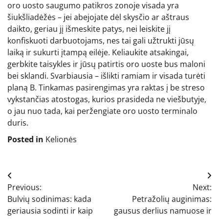
oro uosto saugumo patikros zonoje visada yra
šiukšliadėžės – jei abejojate dėl skysčio ar aštraus
daikto, geriau jį išmeskite patys, nei leiskite jį
konfiskuoti darbuotojams, nes tai gali užtrukti jūsų
laiką ir sukurti įtampą eilėje. Keliaukite atsakingai,
gerbkite taisykles ir jūsų patirtis oro uoste bus maloni
bei sklandi. Svarbiausia – išlikti ramiam ir visada turėti
planą B. Tinkamas pasirengimas yra raktas į be streso
vykstančias atostogas, kurios prasideda ne viešbutyje,
o jau nuo tada, kai peržengiate oro uosto terminalo
duris.
Posted in
Kelionės
Navigacija
Previous:
Next:
tarp
Bulvių sodinimas: kada
Petražolių auginimas:
įrašų
geriausia sodinti ir kaip
gausus derlius namuose ir