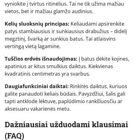
vyniokite į tvirtus ritinėlius. Tai ne tik užima mažiau
vietos, bet ir mažiau glamžo audinius.
Kelių sluoksnių principas:
Keliaudami apsirenkite
patys stambiausius ir sunkiausius drabužius – didelį
megztinį, švarką ar sunkius batus. Tai atlaisvins
vertingą vietą lagamine.
Tuščios erdvės išnaudojimas:
Į batus dėkite kojines,
apatinius ar kitus smulkius daiktus. Kiekvienas
kvadratinis centimetras yra svarbus.
Daugiafunkciniai daiktai:
Rinkitės daiktus, kuriuos
galite panaudoti keliais būdais. Pavyzdžiui, šalis gali
tapti antklode lėktuve, paplūdimio rankšluosčiu ar
aksesuaru vakarienės metu.
Dažniausiai užduodami klausimai
(FAQ)