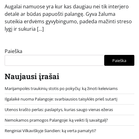
Augalai namuose yra kur kas daugiau nei tik interjero
detalė ar būdas papuošti palangę. Gyva žaluma
suteikia erdvėms gyvybingumo, padeda mažinti streso
lygį ir sukuria […]
Paieška
Paieška
Naujausi įrašai
Marijampolės traukinių stotis po pokyčių: ką žinoti keleiviams
Ilgalaikė nuoma Palangoje: svarbiausios taisyklės prieš sutartį
Utenos krašto perlas: paslaptys, kurias saugo vienas ežeras
Nemokamos pramogos Palangoje: ką veikti šį savaitgalį?
Renginiai Vilkaviškyje šiandien: ką verta pamatyti?