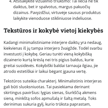
Atsisakykite vizualinio triukšmo: Tai liečia ne tik
daiktus, bet ir spalvotus, margus pakuočių
dizainus. Pavyzdžiui, virtuvėje sausus produktus
laikykite vienoduose stikliniuose indeliuose.
Tekstūros ir kokybė vietoj kiekybės
Kadangi minimalistiniame interjere daiktų yra nedaug,
kiekvienas iš jų tampa interjero žvaigžde. Todėl svarbu
investuoti į kokybę. Geriau turėti vieną kokybišką
dizainerio kurtą krėslą nei tris pigius baldus, kurie
greitai susidėvės. Kokybiški baldai tarnauja ilgiau, jie
atrodo estetiškai ir laikui bėgant įgauna vertę.
Tekstūros suteikia charakterį. Minimalistinis interjeras
gali būti sluoksniuotas. Tai pasiekiama derinant
skirtingus paviršius: lygias sienas, šiurkščią akmens
sieną, minkštą sofos apmušalą ir šaltą metalą. Toks
derinimas sukuria gylį, kurio trūksta paprastam,