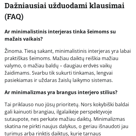
Dažniausiai užduodami klausimai
(FAQ)
Ar minimalistinis interjeras tinka šeimoms su
mažais vaikais?
Žinoma. Tiesą sakant, minimalistinis interjeras yra labai
praktiškas šeimoms. Mažiau daiktų reiškia mažiau
valymo, o mažiau baldų – daugiau erdvės vaikų
žaidimams. Svarbu tik sukurti tinkamas, lengvai
pasiekiamas ir uždaras žaislų laikymo sistemas.
Ar minimalizmas yra brangus interjero stilius?
Tai priklauso nuo jūsų prioritetų. Nors kokybiški baldai
gali kainuoti brangiau, ilgalaikėje perspektyvoje
sutaupote, nes perkate mažiau daiktų. Minimalizmas
skatina ne pirkti naujus dalykus, o geriau išnaudoti jau
turimus arba rinktis daiktus, kurie tarnaus