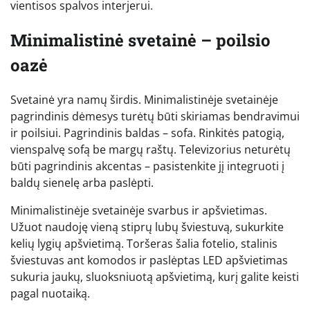
vientisos spalvos interjerui.
Minimalistinė svetainė – poilsio
oazė
Svetainė yra namų širdis. Minimalistinėje svetainėje
pagrindinis dėmesys turėtų būti skiriamas bendravimui
ir poilsiui. Pagrindinis baldas – sofa. Rinkitės patogią,
vienspalvę sofą be margų raštų. Televizorius neturėtų
būti pagrindinis akcentas – pasistenkite jį integruoti į
baldų sienelę arba paslėpti.
Minimalistinėje svetainėje svarbus ir apšvietimas.
Užuot naudoję vieną stiprų lubų šviestuvą, sukurkite
kelių lygių apšvietimą. Toršeras šalia fotelio, stalinis
šviestuvas ant komodos ir paslėptas LED apšvietimas
sukuria jaukų, sluoksniuotą apšvietimą, kurį galite keisti
pagal nuotaiką.