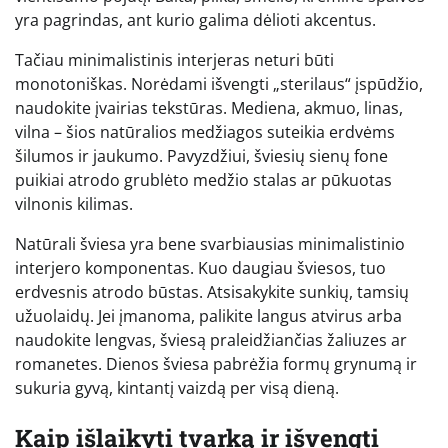
yra pagrindas, ant kurio galima dėlioti akcentus.
Tačiau minimalistinis interjeras neturi būti
monotoniškas. Norėdami išvengti „sterilaus“ įspūdžio,
naudokite įvairias tekstūras. Mediena, akmuo, linas,
vilna – šios natūralios medžiagos suteikia erdvėms
šilumos ir jaukumo. Pavyzdžiui, šviesių sienų fone
puikiai atrodo grublėto medžio stalas ar pūkuotas
vilnonis kilimas.
Natūrali šviesa yra bene svarbiausias minimalistinio
interjero komponentas. Kuo daugiau šviesos, tuo
erdvesnis atrodo būstas. Atsisakykite sunkių, tamsių
užuolaidų. Jei įmanoma, palikite langus atvirus arba
naudokite lengvas, šviesą praleidžiančias žaliuzes ar
romanetes. Dienos šviesa pabrėžia formų grynumą ir
sukuria gyvą, kintantį vaizdą per visą dieną.
Kaip išlaikyti tvarką ir išvengti