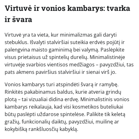
Virtuvė ir vonios kambarys: tvarka
ir švara
Virtuvė yra ta vieta, kur minimalizmas gali daryti
stebuklus. Išvalyti stalviršiai suteikia erdvės pojūtį ir
palengvina maisto gaminimą bei valymą. Paslėpkite
visus prietaisus už spintelių durelių. Minimalistinėje
virtuvėje svarbios vientisos medžiagos – pavyzdžiui, tas
pats akmens paviršius stalviršiui ir sienai virš jo.
Vonios kambarys turi atspindėti švarą ir ramybę.
Rinkitės pakabinamus baldus, kurie atveria grindų
plotą – tai vizualiai didina erdvę. Minimalistinis vonios
kambarys reikalauja, kad visi kosmetikos buteliukai
būtų paslėpti uždarose spintelėse. Palikite tik keletą
gražių, funkcionalių daiktų, pavyzdžiui, muilinę ar
kokybišką rankšluosčių kabyklą.