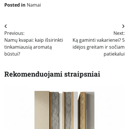
Posted in
Namai
Navigacija
Previous:
Next:
tarp
Namų kvapai: kaip išsirinkti
Ką gaminti vakarienei? 5
įrašų
tinkamiausią aromatą
idėjos greitam ir sočiam
būstui?
patiekalui
Rekomenduojami straipsniai