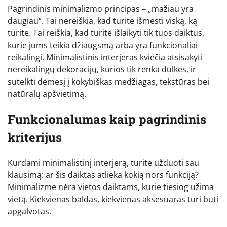
Pagrindinis minimalizmo principas – „mažiau yra
daugiau“. Tai nereiškia, kad turite išmesti viską, ką
turite. Tai reiškia, kad turite išlaikyti tik tuos daiktus,
kurie jums teikia džiaugsmą arba yra funkcionaliai
reikalingi. Minimalistinis interjeras kviečia atsisakyti
nereikalingų dekoracijų, kurios tik renka dulkes, ir
sutelkti dėmesį į kokybiškas medžiagas, tekstūras bei
natūralų apšvietimą.
Funkcionalumas kaip pagrindinis
kriterijus
Kurdami minimalistinį interjerą, turite užduoti sau
klausimą: ar šis daiktas atlieka kokią nors funkciją?
Minimalizme nėra vietos daiktams, kurie tiesiog užima
vietą. Kiekvienas baldas, kiekvienas aksesuaras turi būti
apgalvotas.