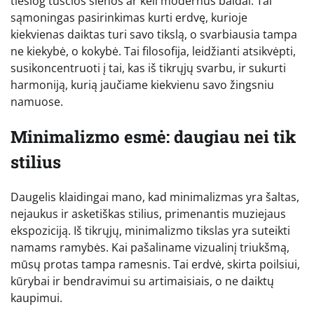
tiesiog tuščios sienos ar keli modernūs baldai. Tai
sąmoningas pasirinkimas kurti erdvę, kurioje
kiekvienas daiktas turi savo tikslą, o svarbiausia tampa
ne kiekybė, o kokybė. Tai filosofija, leidžianti atsikvėpti,
susikoncentruoti į tai, kas iš tikrųjų svarbu, ir sukurti
harmoniją, kurią jaučiame kiekvienu savo žingsniu
namuose.
Minimalizmo esmė: daugiau nei tik
stilius
Daugelis klaidingai mano, kad minimalizmas yra šaltas,
nejaukus ir asketiškas stilius, primenantis muziejaus
ekspoziciją. Iš tikrųjų, minimalizmo tikslas yra suteikti
namams ramybės. Kai pašaliname vizualinį triukšmą,
mūsų protas tampa ramesnis. Tai erdvė, skirta poilsiui,
kūrybai ir bendravimui su artimaisiais, o ne daiktų
kaupimui.