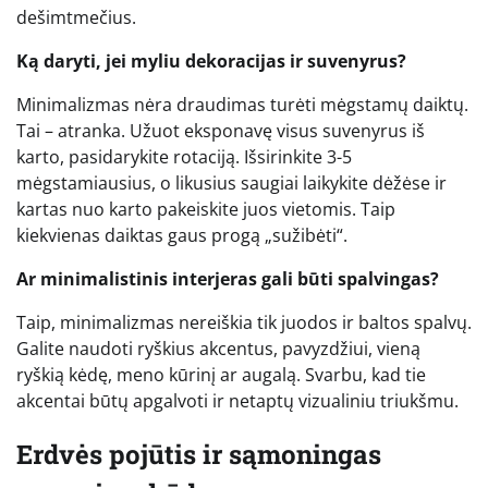
dešimtmečius.
Ką daryti, jei myliu dekoracijas ir suvenyrus?
Minimalizmas nėra draudimas turėti mėgstamų daiktų.
Tai – atranka. Užuot eksponavę visus suvenyrus iš
karto, pasidarykite rotaciją. Išsirinkite 3-5
mėgstamiausius, o likusius saugiai laikykite dėžėse ir
kartas nuo karto pakeiskite juos vietomis. Taip
kiekvienas daiktas gaus progą „sužibėti“.
Ar minimalistinis interjeras gali būti spalvingas?
Taip, minimalizmas nereiškia tik juodos ir baltos spalvų.
Galite naudoti ryškius akcentus, pavyzdžiui, vieną
ryškią kėdę, meno kūrinį ar augalą. Svarbu, kad tie
akcentai būtų apgalvoti ir netaptų vizualiniu triukšmu.
Erdvės pojūtis ir sąmoningas