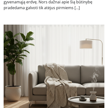
gyvenamąją erdvę. Nors dažnai apie šią būtinybę
pradedama galvoti tik atėjus pirmiems […]