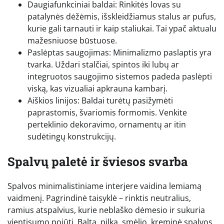
Daugiafunkciniai baldai: Rinkitės lovas su
patalynės dėžėmis, išskleidžiamus stalus ar pufus,
kurie gali tarnauti ir kaip staliukai. Tai ypač aktualu
mažesniuose būstuose.
Paslėptas saugojimas: Minimalizmo paslaptis yra
tvarka. Uždari stalčiai, spintos iki lubų ar
integruotos saugojimo sistemos padeda paslėpti
viską, kas vizualiai apkrauna kambarį.
Aiškios linijos: Baldai turėtų pasižymėti
paprastomis, švariomis formomis. Venkite
perteklinio dekoravimo, ornamentų ar itin
sudėtingų konstrukcijų.
Spalvų paletė ir šviesos svarba
Spalvos minimalistiniame interjere vaidina lemiamą
vaidmenį. Pagrindinė taisyklė – rinktis neutralius,
ramius atspalvius, kurie neblaško dėmesio ir sukuria
vientisumo pojūtį. Balta, pilka, smėlio, kreminė spalvos