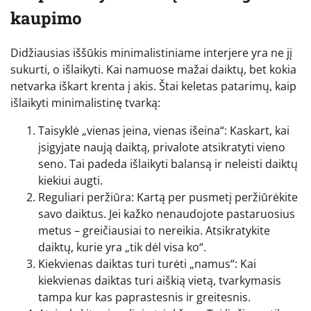
kaupimo
Didžiausias iššūkis minimalistiniame interjere yra ne jį
sukurti, o išlaikyti. Kai namuose mažai daiktų, bet kokia
netvarka iškart krenta į akis. Štai keletas patarimų, kaip
išlaikyti minimalistinę tvarką:
Taisyklė „vienas įeina, vienas išeina“: Kaskart, kai
įsigyjate naują daiktą, privalote atsikratyti vieno
seno. Tai padeda išlaikyti balansą ir neleisti daiktų
kiekiui augti.
Reguliari peržiūra: Kartą per pusmetį peržiūrėkite
savo daiktus. Jei kažko nenaudojote pastaruosius
metus – greičiausiai to nereikia. Atsikratykite
daiktų, kurie yra „tik dėl visa ko“.
Kiekvienas daiktas turi turėti „namus“: Kai
kiekvienas daiktas turi aiškią vietą, tvarkymasis
tampa kur kas paprastesnis ir greitesnis.