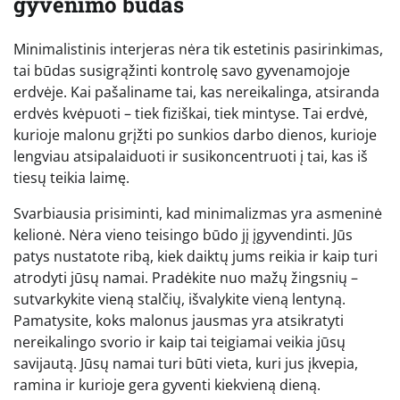
gyvenimo būdas
Minimalistinis interjeras nėra tik estetinis pasirinkimas,
tai būdas susigrąžinti kontrolę savo gyvenamojoje
erdvėje. Kai pašaliname tai, kas nereikalinga, atsiranda
erdvės kvėpuoti – tiek fiziškai, tiek mintyse. Tai erdvė,
kurioje malonu grįžti po sunkios darbo dienos, kurioje
lengviau atsipalaiduoti ir susikoncentruoti į tai, kas iš
tiesų teikia laimę.
Svarbiausia prisiminti, kad minimalizmas yra asmeninė
kelionė. Nėra vieno teisingo būdo jį įgyvendinti. Jūs
patys nustatote ribą, kiek daiktų jums reikia ir kaip turi
atrodyti jūsų namai. Pradėkite nuo mažų žingsnių –
sutvarkykite vieną stalčių, išvalykite vieną lentyną.
Pamatysite, koks malonus jausmas yra atsikratyti
nereikalingo svorio ir kaip tai teigiamai veikia jūsų
savijautą. Jūsų namai turi būti vieta, kuri jus įkvepia,
ramina ir kurioje gera gyventi kiekvieną dieną.