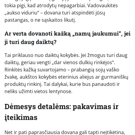
tokia pigi, kad atrodytų nepagarbiai. Vadovaukitės
„aukso viduriu“ – dovana turi atspindėti jūsų
pastangas, o ne sąskaitos likutį.
Ar verta dovanoti kažką „namų jaukumui“, jei
ji turi daug daiktų?
Tai priklauso nuo daiktų kokybės. Jei žmogus turi daug
daiktų, geriau vengti „dar vienos dulkių rinkėjos“.
Rinkitės kažką suvartojamo – prabangią sojų vaško
žvakę, aukštos kokybės eterinius aliejus ar gurmaniškų
produktų rinkinį. Tai dalykai, kurie bus panaudoti ir
neliks užimti vietos lentynose.
Dėmesys detalėms: pakavimas ir
įteikimas
Net ir pati paprasčiausia dovana gali tapti neįtikėtina,