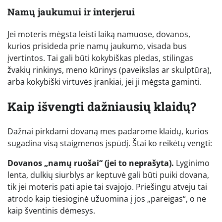
Namų jaukumui ir interjerui
Jei moteris mėgsta leisti laiką namuose, dovanos,
kurios prisideda prie namų jaukumo, visada bus
įvertintos. Tai gali būti kokybiškas pledas, stilingas
žvakių rinkinys, meno kūrinys (paveikslas ar skulptūra),
arba kokybiški virtuvės įrankiai, jei ji mėgsta gaminti.
Kaip išvengti dažniausių klaidų?
Dažnai pirkdami dovaną mes padarome klaidų, kurios
sugadina visą staigmenos įspūdį. Štai ko reikėtų vengti:
Dovanos „namų ruošai“ (jei to neprašyta).
Lyginimo
lenta, dulkių siurblys ar keptuvė gali būti puiki dovana,
tik jei moteris pati apie tai svajojo. Priešingu atveju tai
atrodo kaip tiesioginė užuomina į jos „pareigas“, o ne
kaip šventinis dėmesys.