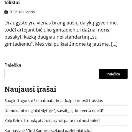
tekstai
2026 18 Liepos
Draugystė yra vienas brangiausių dalykų gyvenime,
todėl artėjant bičiulio gimtadieniui dažnai norisi
pasakyti kažką daugiau nei standartinį „su
gimtadieniu“. Mes visi puikiai žinome tą jausmą, […]
Paieška
Paieška
Naujausi įrašai
Rauginti agurkai žiemai: patarimai, kaip paruošti traškius
Nemokami renginiai Alytuje šį savaitgalį: kur verta nueiti?
Kaip išrinkti tobulą atviruką vyrui: patarimai nustebinti
Kur pasivaikščioti Kaune: gražiausi pažintiniai takai