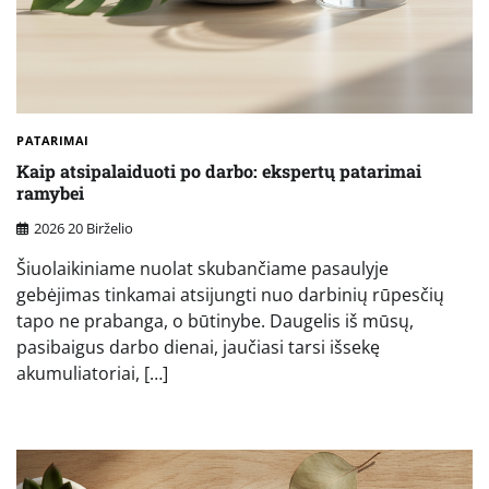
PATARIMAI
Kaip atsipalaiduoti po darbo: ekspertų patarimai
ramybei
2026 20 Birželio
Šiuolaikiniame nuolat skubančiame pasaulyje
gebėjimas tinkamai atsijungti nuo darbinių rūpesčių
tapo ne prabanga, o būtinybe. Daugelis iš mūsų,
pasibaigus darbo dienai, jaučiasi tarsi išsekę
akumuliatoriai, […]