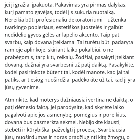
jei ji gražiai įpakuota. Pakavimas yra pirmas dalykas,
kurį pamato gavėjas, todėl jis sukuria nuotaiką.
Nereikia būti profesionaliu dekoratoriumi – užtenka
tvarkingo popieriaus, estetiškos juostelės ir galbūt
nedidelio gyvos gėlės ar lapelio akcento. Taip pat
svarbu, kaip dovana įteikiama. Tai turėtų būti padaryta
ramioje aplinkoje, skiriant laiko pokalbiui, o ne
prabėgomis, tarp kitų reikalų. Žodžiai, pasakyti įteikiant
dovaną, dažnai yra svarbesni už patį daiktą. Pasakykite,
kodėl pasirinkote būtent tai, kodėl manote, kad jai tai
patiks, ar tiesiog nuoširdžiai padėkokite už tai, kad ji yra
jūsų gyvenime.
Atminkite, kad moterys dažniausiai vertina ne daiktą, o
patį dėmesio faktą. Jei parodysite, kad skyrėte laiko
pagalvoti apie jos asmenybę, pomėgius ir poreikius,
dovana bus pasmerkta sėkmei. Nebijokite klausti,
stebėti ir kūrybiškai pažvelgti į procesą. Svarbiausia –
jūsų nuoširdumas ir noras pradžiuginti kitą žmogų, o