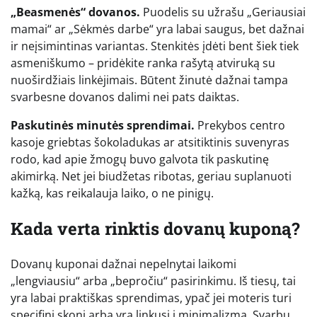
„Beasmenės“ dovanos.
Puodelis su užrašu „Geriausiai
mamai“ ar „Sėkmės darbe“ yra labai saugus, bet dažnai
ir neįsimintinas variantas. Stenkitės įdėti bent šiek tiek
asmeniškumo – pridėkite ranka rašytą atviruką su
nuoširdžiais linkėjimais. Būtent žinutė dažnai tampa
svarbesne dovanos dalimi nei pats daiktas.
Paskutinės minutės sprendimai.
Prekybos centro
kasoje griebtas šokoladukas ar atsitiktinis suvenyras
rodo, kad apie žmogų buvo galvota tik paskutinę
akimirką. Net jei biudžetas ribotas, geriau suplanuoti
kažką, kas reikalauja laiko, o ne pinigų.
Kada verta rinktis dovanų kuponą?
Dovanų kuponai dažnai nepelnytai laikomi
„lengviausiu“ arba „bepročiu“ pasirinkimu. Iš tiesų, tai
yra labai praktiškas sprendimas, ypač jei moteris turi
specifinį skonį arba yra linkusi į minimalizmą. Svarbu