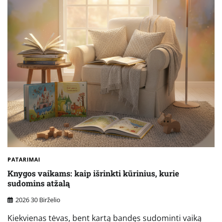
PATARIMAI
Knygos vaikams: kaip išrinkti kūrinius, kurie
sudomins atžalą
2026 30 Birželio
Kiekvienas tėvas, bent kartą bandęs sudominti vaiką