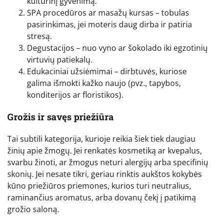
kultūrinį gyvenimą.
SPA procedūros ar masažų kursas – tobulas
pasirinkimas, jei moteris daug dirba ir patiria
stresą.
Degustacijos – nuo vyno ar šokolado iki egzotinių
virtuvių patiekalų.
Edukaciniai užsiėmimai – dirbtuvės, kuriose
galima išmokti kažko naujo (pvz., tapybos,
konditerijos ar floristikos).
Grožis ir savęs priežiūra
Tai subtili kategorija, kurioje reikia šiek tiek daugiau
žinių apie žmogų. Jei renkatės kosmetiką ar kvepalus,
svarbu žinoti, ar žmogus neturi alergijų arba specifinių
skonių. Jei nesate tikri, geriau rinktis aukštos kokybės
kūno priežiūros priemones, kurios turi neutralius,
raminančius aromatus, arba dovanų čekį į patikimą
grožio saloną.