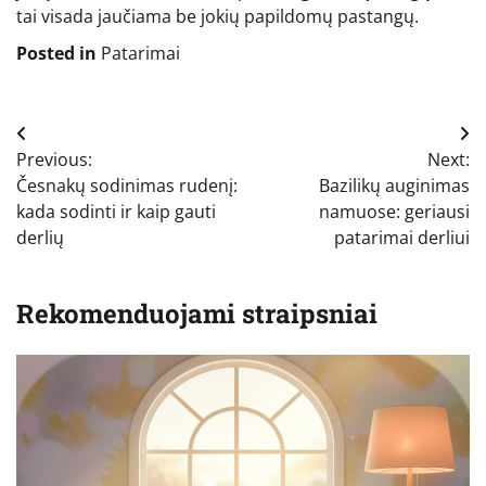
tai visada jaučiama be jokių papildomų pastangų.
Posted in
Patarimai
Navigacija
Previous:
Next:
tarp
Česnakų sodinimas rudenį:
Bazilikų auginimas
įrašų
kada sodinti ir kaip gauti
namuose: geriausi
derlių
patarimai derliui
Rekomenduojami straipsniai