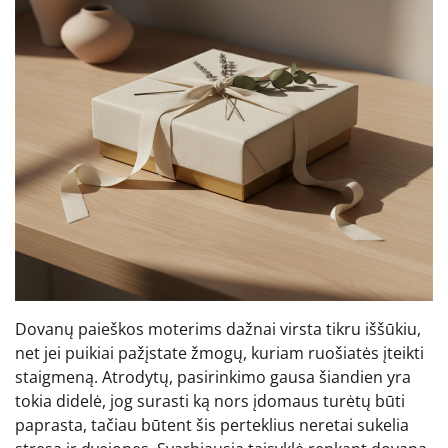
Dovanų paieškos moterims dažnai virsta tikru iššūkiu,
net jei puikiai pažįstate žmogų, kuriam ruošiatės įteikti
staigmeną. Atrodytų, pasirinkimo gausa šiandien yra
tokia didelė, jog surasti ką nors įdomaus turėtų būti
paprasta, tačiau būtent šis perteklius neretai sukelia