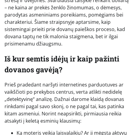
stresą ir dvejones. Svarbiausia taisyklė renkant dovaną
– ne kaina ar prekės ženklo žinomumas, o dėmesys,
parodytas asmeniniams poreikiams, pomėgiams bei
charakteriui. Šiame straipsnyje aptarsime, kaip
sistemingai prieiti prie dovanų paieškos proceso, kad
dovana taptų ne tik malonia staigmena, bet ir ilgai
prisimenamu džiaugsmu.
Iš kur semtis idėjų ir kaip pažinti
dovanos gavėją?
Prieš pradedant naršyti internetines parduotuves ar
vaikščioti po prekybos centrus, verta atlikti nedidelę
„detektyvinę“ analizę. Dažnai darome klaidą dovanas
rinkdami pagal savo skonį, o ne pagal tai, kas patinka
kitam asmeniui. Norint neapsirikti, pirmiausia reikia
atsakyti į keletą esminių klausimų:
Ką moteris veikia laisvalaikiu? Ar ji mėgsta aktyvų