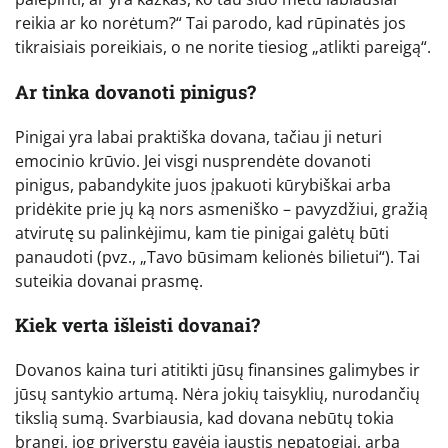
reikia ar ko norėtum?“ Tai parodo, kad rūpinatės jos
tikraisiais poreikiais, o ne norite tiesiog „atlikti pareigą“.
Ar tinka dovanoti pinigus?
Pinigai yra labai praktiška dovana, tačiau ji neturi
emocinio krūvio. Jei visgi nusprendėte dovanoti
pinigus, pabandykite juos įpakuoti kūrybiškai arba
pridėkite prie jų ką nors asmeniško – pavyzdžiui, gražią
atvirutę su palinkėjimu, kam tie pinigai galėtų būti
panaudoti (pvz., „Tavo būsimam kelionės bilietui“). Tai
suteikia dovanai prasmę.
Kiek verta išleisti dovanai?
Dovanos kaina turi atitikti jūsų finansines galimybes ir
jūsų santykio artumą. Nėra jokių taisyklių, nurodančių
tikslią sumą. Svarbiausia, kad dovana nebūtų tokia
brangi, jog priverstų gavėją jaustis nepatogiai, arba