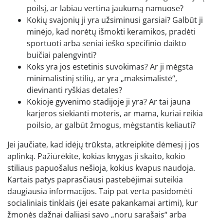
poilsį, ar labiau vertina jaukumą namuose?
Kokių svajonių ji yra užsiminusi garsiai? Galbūt ji
minėjo, kad norėtų išmokti keramikos, pradėti
sportuoti arba seniai ieško specifinio daikto
buičiai palengvinti?
Koks yra jos estetinis suvokimas? Ar ji mėgsta
minimalistinį stilių, ar yra „maksimalistė“,
dievinanti ryškias detales?
Kokioje gyvenimo stadijoje ji yra? Ar tai jauna
karjeros siekianti moteris, ar mama, kuriai reikia
poilsio, ar galbūt žmogus, mėgstantis keliauti?
Jei jaučiate, kad idėjų trūksta, atkreipkite dėmesį į jos
aplinką. Pažiūrėkite, kokias knygas ji skaito, kokio
stiliaus papuošalus nešioja, kokius kvapus naudoja.
Kartais patys paprasčiausi pastebėjimai suteikia
daugiausia informacijos. Taip pat verta pasidomėti
socialiniais tinklais (jei esate pakankamai artimi), kur
žmonės dažnai dalijasi savo „norų sąrašais“ arba