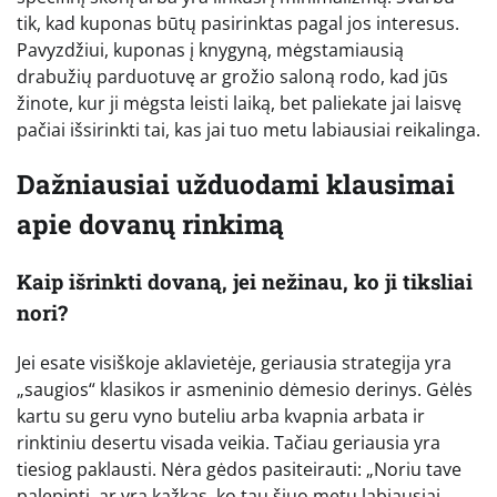
tik, kad kuponas būtų pasirinktas pagal jos interesus.
Pavyzdžiui, kuponas į knygyną, mėgstamiausią
drabužių parduotuvę ar grožio saloną rodo, kad jūs
žinote, kur ji mėgsta leisti laiką, bet paliekate jai laisvę
pačiai išsirinkti tai, kas jai tuo metu labiausiai reikalinga.
Dažniausiai užduodami klausimai
apie dovanų rinkimą
Kaip išrinkti dovaną, jei nežinau, ko ji tiksliai
nori?
Jei esate visiškoje aklavietėje, geriausia strategija yra
„saugios“ klasikos ir asmeninio dėmesio derinys. Gėlės
kartu su geru vyno buteliu arba kvapnia arbata ir
rinktiniu desertu visada veikia. Tačiau geriausia yra
tiesiog paklausti. Nėra gėdos pasiteirauti: „Noriu tave
palepinti, ar yra kažkas, ko tau šiuo metu labiausiai