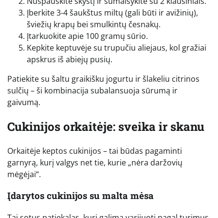
Nuspauskite skystį ir sumaišykite su 2 kiaušiniais.
Įberkite 3-4 šaukštus miltų (gali būti ir avižinių),
šviežių krapų bei smulkintų česnakų.
Įtarkuokite apie 100 gramų sūrio.
Kepkite keptuvėje su trupučiu aliejaus, kol gražiai
apskrus iš abiejų pusių.
Patiekite su šaltu graikišku jogurtu ir šlakeliu citrinos
sulčių – ši kombinacija subalansuoja sūrumą ir
gaivumą.
Cukinijos orkaitėje: sveika ir skanu
Orkaitėje keptos cukinijos – tai būdas pagaminti
garnyrą, kurį valgys net tie, kurie „nėra daržovių
mėgėjai“.
Įdarytos cukinijos su malta mėsa
Tai sotus patiekalas, kurį galima varijuoti pagal turimus