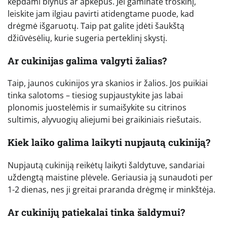
kepdami blynus ar apkepus. Jei gaminate troškinį,
leiskite jam ilgiau pavirti atidengtame puode, kad
drėgmė išgaruotų. Taip pat galite įdėti šaukštą
džiūvėsėlių, kurie sugeria perteklinį skystį.
Ar cukinijas galima valgyti žalias?
Taip, jaunos cukinijos yra skanios ir žalios. Jos puikiai
tinka salotoms – tiesiog supjaustykite jas labai
plonomis juostelėmis ir sumaišykite su citrinos
sultimis, alyvuogių aliejumi bei graikiniais riešutais.
Kiek laiko galima laikyti nupjautą cukiniją?
Nupjautą cukiniją reikėtų laikyti šaldytuve, sandariai
uždengtą maistine plėvele. Geriausia ją sunaudoti per
1-2 dienas, nes ji greitai praranda drėgmę ir minkštėja.
Ar cukinijų patiekalai tinka šaldymui?