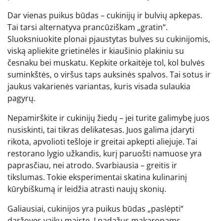
Dar vienas puikus būdas – cukinijų ir bulvių apkepas.
Tai tarsi alternatyva prancūziškam „gratin“.
Sluoksniuokite plonai pjaustytas bulves su cukinijomis,
viską apliekite grietinėlės ir kiaušinio plakiniu su
česnaku bei muskatu. Kepkite orkaitėje tol, kol bulvės
suminkštės, o viršus taps auksinės spalvos. Tai sotus ir
jaukus vakarienės variantas, kuris visada sulaukia
pagyrų.
Nepamirškite ir cukinijų žiedų – jei turite galimybę juos
nusiskinti, tai tikras delikatesas. Juos galima įdaryti
rikota, apvolioti tešloje ir greitai apkepti aliejuje. Tai
restorano lygio užkandis, kurį paruošti namuose yra
paprasčiau, nei atrodo. Svarbiausia – greitis ir
tikslumas. Tokie eksperimentai skatina kulinarinį
kūrybiškumą ir leidžia atrasti naujų skonių.
Galiausiai, cukinijos yra puikus būdas „paslėpti“
daržoves vaikų maiste. Į padažus makaronams