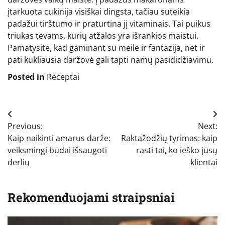
įtarkuota cukinija visiškai dingsta, tačiau suteikia
padažui tirštumo ir praturtina jį vitaminais. Tai puikus
triukas tėvams, kurių atžalos yra išrankios maistui.
Pamatysite, kad gaminant su meile ir fantazija, net ir
pati kukliausia daržovė gali tapti namų pasididžiavimu.
Posted in
Receptai
Navigacija
Previous:
Next:
tarp
Kaip naikinti amarus darže:
Raktažodžių tyrimas: kaip
įrašų
veiksmingi būdai išsaugoti
rasti tai, ko ieško jūsų
derlių
klientai
Rekomenduojami straipsniai