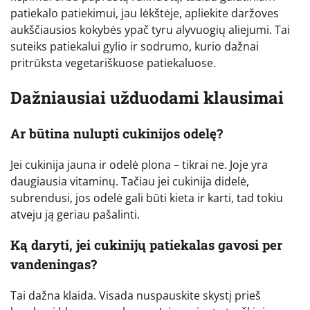
patiekalo patiekimui, jau lėkštėje, apliekite daržoves
aukščiausios kokybės ypač tyru alyvuogių aliejumi. Tai
suteiks patiekalui gylio ir sodrumo, kurio dažnai
pritrūksta vegetariškuose patiekaluose.
Dažniausiai užduodami klausimai
Ar būtina nulupti cukinijos odelę?
Jei cukinija jauna ir odelė plona – tikrai ne. Joje yra
daugiausia vitaminų. Tačiau jei cukinija didelė,
subrendusi, jos odelė gali būti kieta ir karti, tad tokiu
atveju ją geriau pašalinti.
Ką daryti, jei cukinijų patiekalas gavosi per
vandeningas?
Tai dažna klaida. Visada nuspauskite skystį prieš