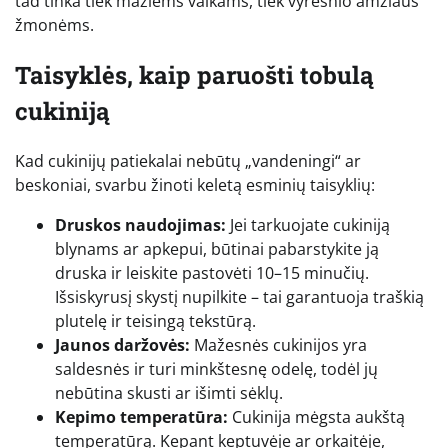
tad tinka tiek mažiems vaikams, tiek vyresnio amžiaus
žmonėms.
Taisyklės, kaip paruošti tobulą
cukiniją
Kad cukinijų patiekalai nebūtų „vandeningi“ ar
beskoniai, svarbu žinoti keletą esminių taisyklių:
Druskos naudojimas:
Jei tarkuojate cukiniją
blynams ar apkepui, būtinai pabarstykite ją
druska ir leiskite pastovėti 10–15 minučių.
Išsiskyrusį skystį nupilkite – tai garantuoja traškią
plutelę ir teisingą tekstūrą.
Jaunos daržovės:
Mažesnės cukinijos yra
saldesnės ir turi minkštesnę odelę, todėl jų
nebūtina skusti ar išimti sėklų.
Kepimo temperatūra:
Cukinija mėgsta aukštą
temperatūrą. Kepant keptuvėje ar orkaitėje,