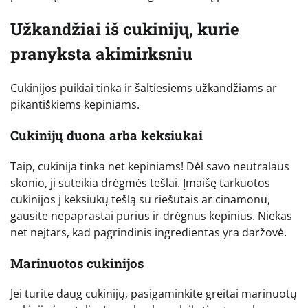
Užkandžiai iš cukinijų, kurie
pranyksta akimirksniu
Cukinijos puikiai tinka ir šaltiesiems užkandžiams ar
pikantiškiems kepiniams.
Cukinijų duona arba keksiukai
Taip, cukinija tinka net kepiniams! Dėl savo neutralaus
skonio, ji suteikia drėgmės tešlai. Įmaišę tarkuotos
cukinijos į keksiukų tešlą su riešutais ar cinamonu,
gausite nepaprastai purius ir drėgnus kepinius. Niekas
net neįtars, kad pagrindinis ingredientas yra daržovė.
Marinuotos cukinijos
Jei turite daug cukinijų, pasigaminkite greitai marinuotų