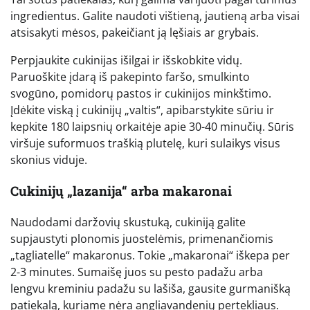
ingredientus. Galite naudoti vištieną, jautieną arba visai
atsisakyti mėsos, pakeičiant ją lęšiais ar grybais.
Perpjaukite cukinijas išilgai ir išskobkite vidų.
Paruoškite įdarą iš pakepinto faršo, smulkinto
svogūno, pomidorų pastos ir cukinijos minkštimo.
Įdėkite viską į cukinijų „valtis“, apibarstykite sūriu ir
kepkite 180 laipsnių orkaitėje apie 30-40 minučių. Sūris
viršuje suformuos traškią plutelę, kuri sulaikys visus
skonius viduje.
Cukinijų „lazanija“ arba makaronai
Naudodami daržovių skustuką, cukiniją galite
supjaustyti plonomis juostelėmis, primenančiomis
„tagliatelle“ makaronus. Tokie „makaronai“ iškepa per
2-3 minutes. Sumaišę juos su pesto padažu arba
lengvu kreminiu padažu su lašiša, gausite gurmanišką
patiekalą, kuriame nėra angliavandenių pertekliaus.