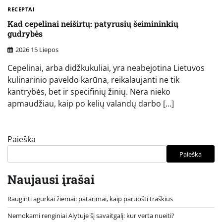
RECEPTAI
Kad cepelinai neiširtų: patyrusių šeimininkių
gudrybės
2026 15 Liepos
Cepelinai, arba didžkukuliai, yra neabejotina Lietuvos
kulinarinio paveldo karūna, reikalaujanti ne tik
kantrybės, bet ir specifinių žinių. Nėra nieko
apmaudžiau, kaip po kelių valandų darbo […]
Paieška
Paieška
Naujausi įrašai
Rauginti agurkai žiemai: patarimai, kaip paruošti traškius
Nemokami renginiai Alytuje šį savaitgalį: kur verta nueiti?