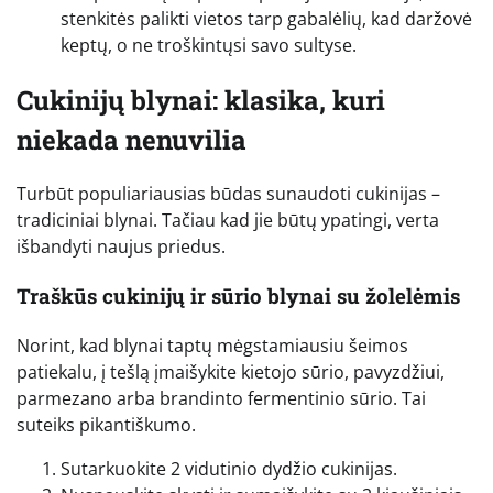
stenkitės palikti vietos tarp gabalėlių, kad daržovė
keptų, o ne troškintųsi savo sultyse.
Cukinijų blynai: klasika, kuri
niekada nenuvilia
Turbūt populiariausias būdas sunaudoti cukinijas –
tradiciniai blynai. Tačiau kad jie būtų ypatingi, verta
išbandyti naujus priedus.
Traškūs cukinijų ir sūrio blynai su žolelėmis
Norint, kad blynai taptų mėgstamiausiu šeimos
patiekalu, į tešlą įmaišykite kietojo sūrio, pavyzdžiui,
parmezano arba brandinto fermentinio sūrio. Tai
suteiks pikantiškumo.
Sutarkuokite 2 vidutinio dydžio cukinijas.