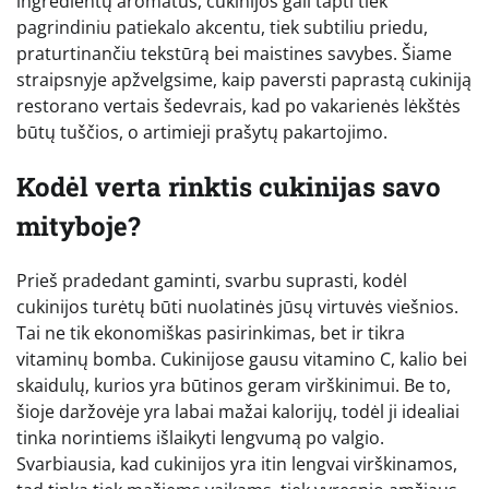
ingredientų aromatus, cukinijos gali tapti tiek
pagrindiniu patiekalo akcentu, tiek subtiliu priedu,
praturtinančiu tekstūrą bei maistines savybes. Šiame
straipsnyje apžvelgsime, kaip paversti paprastą cukiniją
restorano vertais šedevrais, kad po vakarienės lėkštės
būtų tuščios, o artimieji prašytų pakartojimo.
Kodėl verta rinktis cukinijas savo
mityboje?
Prieš pradedant gaminti, svarbu suprasti, kodėl
cukinijos turėtų būti nuolatinės jūsų virtuvės viešnios.
Tai ne tik ekonomiškas pasirinkimas, bet ir tikra
vitaminų bomba. Cukinijose gausu vitamino C, kalio bei
skaidulų, kurios yra būtinos geram virškinimui. Be to,
šioje daržovėje yra labai mažai kalorijų, todėl ji idealiai
tinka norintiems išlaikyti lengvumą po valgio.
Svarbiausia, kad cukinijos yra itin lengvai virškinamos,