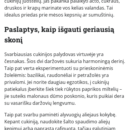
cukinijų juostelių. Jas pakanka palaikyti acto, cukraus,
druskos ir krapų marinate vos kelias valandas. Tai
idealus priedas prie mėsos kepsnių ar sumuštinių.
Paslaptys, kaip išgauti geriausią
skonį
Svarbiausias cukinijos palydovas virtuvėje yra
česnakas. Šios dvi daržovės sukuria harmoningą derinį.
Taip pat verta eksperimentuoti su prieskoninėmis
žolelėmis: bazilikai, raudonėliai ir petražolės yra
privalomi. Jei norite daugiau egzotikos, į cukinijų
patiekalus įberkite šiek tiek rūkytos paprikos miltelių –
jie suteiks malonaus dūmo poskonio, kuris puikiai dera
su vasarišku daržovių lengvumu.
Taip pat svarbu paminėti alyvuogių aliejaus kokybę.
Kepant cukiniją, naudokite šalto spaudimo aliejų
kepimui arba paprastą rafinuotą, tačiau galutiniam