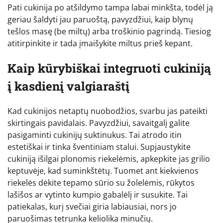
Pati cukinija po atšildymo tampa labai minkšta, todėl ją
geriau šaldyti jau paruoštą, pavyzdžiui, kaip blynų
tešlos masę (be miltų) arba troškinio pagrindą. Tiesiog
atitirpinkite ir tada įmaišykite miltus prieš kepant.
Kaip kūrybiškai integruoti cukiniją
į kasdienį valgiaraštį
Kad cukinijos netaptų nuobodžios, svarbu jas pateikti
skirtingais pavidalais. Pavyzdžiui, savaitgalį galite
pasigaminti cukinijų suktinukus. Tai atrodo itin
estetiškai ir tinka šventiniam stalui. Supjaustykite
cukiniją išilgai plonomis riekelėmis, apkepkite jas grilio
keptuvėje, kad suminkštėtų. Tuomet ant kiekvienos
riekelės dėkite tepamo sūrio su žolelėmis, rūkytos
lašišos ar vytinto kumpio gabalėlį ir susukite. Tai
patiekalas, kurį svečiai giria labiausiai, nors jo
paruošimas tetrunka keliolika minučių.