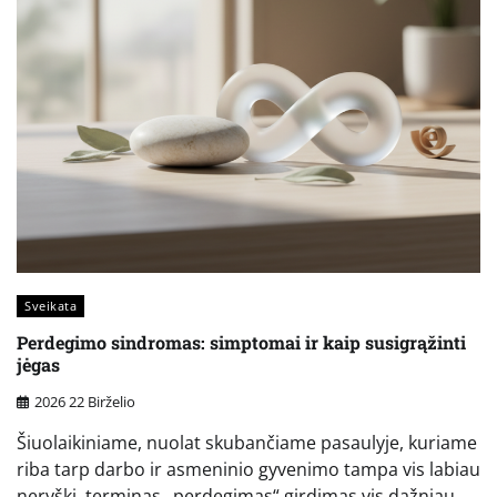
Sveikata
Perdegimo sindromas: simptomai ir kaip susigrąžinti
jėgas
2026 22 Birželio
Šiuolaikiniame, nuolat skubančiame pasaulyje, kuriame
riba tarp darbo ir asmeninio gyvenimo tampa vis labiau
neryški, terminas „perdegimas“ girdimas vis dažniau.