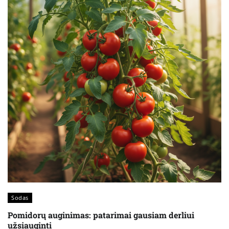
Sodas
Pomidorų auginimas: patarimai gausiam derliui
užsiauginti