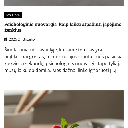
Sveikata
Psichologinis nuovargis: kaip laiku atpažinti įspėjimo
ženklus
2026 24 Birželio
Šiuolaikiniame pasaulyje, kuriame tempas yra
neįtikėtinai greitas, o informacijos srautai mus pasiekia
kiekvieną sekundę, psichologinis nuovargis tapo tyliąja
mūsų laikų epidemija. Mes dažnai linkę ignoruoti […]