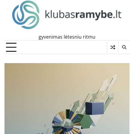
Skip
to
content
gyvenimas lėtesniu ritmu