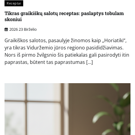
Receptai
Tikras graikiškų salotų receptas: paslaptys tobulam
skoniui
2026 23 Birželio
Graikiškos salotos, pasaulyje žinomos kaip „Horiatiki“,
yra tikras Viduržemio jūros regiono pasididžiavimas.
Nors iš pirmo žvilgsnio šis patiekalas gali pasirodyti itin
paprastas, būtent tas paprastumas […]