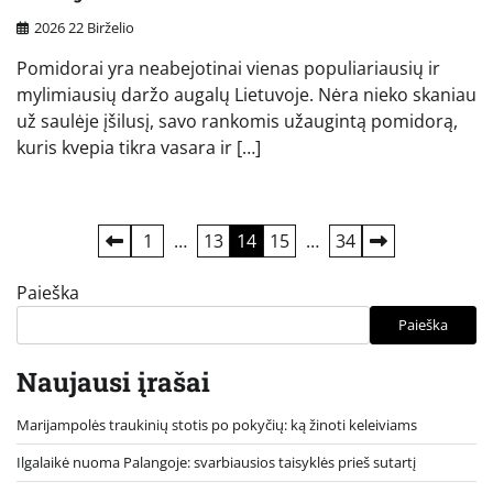
2026 22 Birželio
Pomidorai yra neabejotinai vienas populiariausių ir
mylimiausių daržo augalų Lietuvoje. Nėra nieko skaniau
už saulėje įšilusį, savo rankomis užaugintą pomidorą,
kuris kvepia tikra vasara ir […]
Įrašų
1
…
13
14
15
…
34
puslapiavimas
Paieška
Paieška
Naujausi įrašai
Marijampolės traukinių stotis po pokyčių: ką žinoti keleiviams
Ilgalaikė nuoma Palangoje: svarbiausios taisyklės prieš sutartį